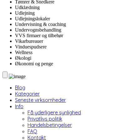
Tømrer & Snedkere
Udklædning
Udlejning
Udlejningslokaler
Undervisning & coaching
Undervognsbehandling
VVS firmaer og tilbehør
Vikarbureauer
Vinduespudsere
Wellness
Økologi
Økonomi og penge
Blog
Kategorier
Seneste virksomheder
Info
Få yderligere synlighed
Privatlivs politik
Handelsbetingelser
FAQ
Kontakt