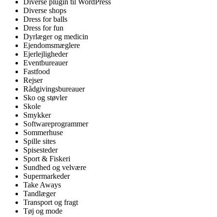
Diverse plugin til WordPress
Diverse shops
Dress for balls
Dress for fun
Dyrlæger og medicin
Ejendomsmæglere
Ejerlejligheder
Eventbureauer
Fastfood
Rejser
Rådgivingsbureauer
Sko og støvler
Skole
Smykker
Softwareprogrammer
Sommerhuse
Spille sites
Spisesteder
Sport & Fiskeri
Sundhed og velvære
Supermarkeder
Take Aways
Tandlæger
Transport og fragt
Tøj og mode