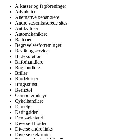
A-kasser og fagforeninger
Advokater
Alternative behandlere
Andre sæsonbaserede sites
Antikviteter
Automekanikere
Batterier
Begravelsesforretninger
Bestik og service
Bildekoration
Bilforhandlere
Boghandlere
Briller
Brudekjoler
Brugskunst
Børnetøj
Computerudstyr
Cykelhandlere
Dametøj
Datingsider
Den søde tand
Diverse IT sider
Diverse andre links
Diverse elektronik