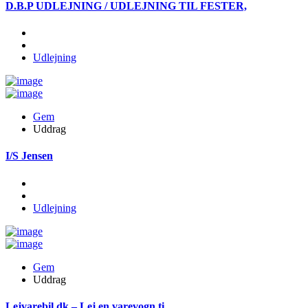
D.B.P UDLEJNING / UDLEJNING TIL FESTER,
Udlejning
Gem
Uddrag
I/S Jensen
Udlejning
Gem
Uddrag
Lejvarebil.dk – Lej en varevogn ti