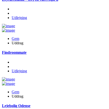
Udlejning
Gem
Uddrag
Findroommate
Udlejning
Gem
Uddrag
Lejebolig Odense