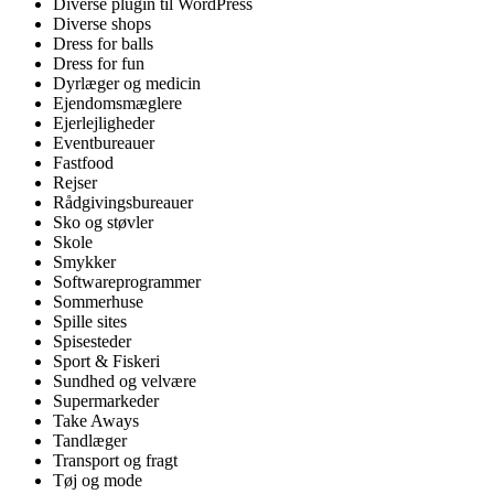
Diverse plugin til WordPress
Diverse shops
Dress for balls
Dress for fun
Dyrlæger og medicin
Ejendomsmæglere
Ejerlejligheder
Eventbureauer
Fastfood
Rejser
Rådgivingsbureauer
Sko og støvler
Skole
Smykker
Softwareprogrammer
Sommerhuse
Spille sites
Spisesteder
Sport & Fiskeri
Sundhed og velvære
Supermarkeder
Take Aways
Tandlæger
Transport og fragt
Tøj og mode