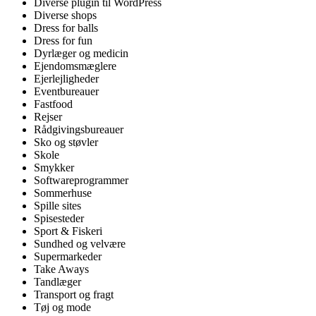
Diverse plugin til WordPress
Diverse shops
Dress for balls
Dress for fun
Dyrlæger og medicin
Ejendomsmæglere
Ejerlejligheder
Eventbureauer
Fastfood
Rejser
Rådgivingsbureauer
Sko og støvler
Skole
Smykker
Softwareprogrammer
Sommerhuse
Spille sites
Spisesteder
Sport & Fiskeri
Sundhed og velvære
Supermarkeder
Take Aways
Tandlæger
Transport og fragt
Tøj og mode