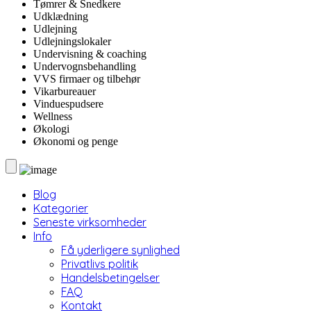
Tømrer & Snedkere
Udklædning
Udlejning
Udlejningslokaler
Undervisning & coaching
Undervognsbehandling
VVS firmaer og tilbehør
Vikarbureauer
Vinduespudsere
Wellness
Økologi
Økonomi og penge
Blog
Kategorier
Seneste virksomheder
Info
Få yderligere synlighed
Privatlivs politik
Handelsbetingelser
FAQ
Kontakt