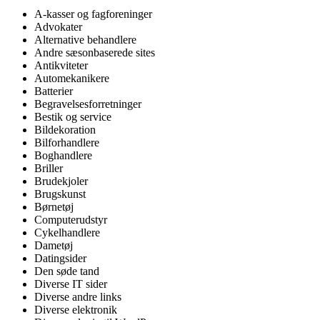
A-kasser og fagforeninger
Advokater
Alternative behandlere
Andre sæsonbaserede sites
Antikviteter
Automekanikere
Batterier
Begravelsesforretninger
Bestik og service
Bildekoration
Bilforhandlere
Boghandlere
Briller
Brudekjoler
Brugskunst
Børnetøj
Computerudstyr
Cykelhandlere
Dametøj
Datingsider
Den søde tand
Diverse IT sider
Diverse andre links
Diverse elektronik