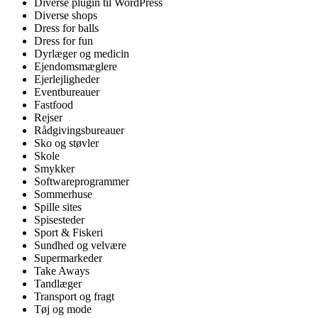
Diverse plugin til WordPress
Diverse shops
Dress for balls
Dress for fun
Dyrlæger og medicin
Ejendomsmæglere
Ejerlejligheder
Eventbureauer
Fastfood
Rejser
Rådgivingsbureauer
Sko og støvler
Skole
Smykker
Softwareprogrammer
Sommerhuse
Spille sites
Spisesteder
Sport & Fiskeri
Sundhed og velvære
Supermarkeder
Take Aways
Tandlæger
Transport og fragt
Tøj og mode