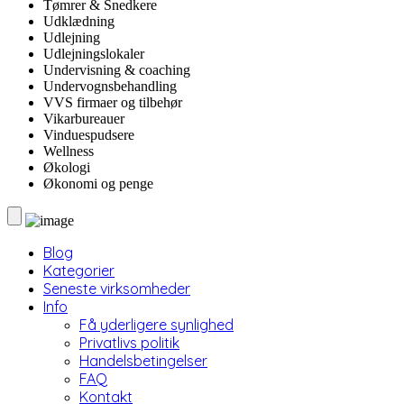
Tømrer & Snedkere
Udklædning
Udlejning
Udlejningslokaler
Undervisning & coaching
Undervognsbehandling
VVS firmaer og tilbehør
Vikarbureauer
Vinduespudsere
Wellness
Økologi
Økonomi og penge
Blog
Kategorier
Seneste virksomheder
Info
Få yderligere synlighed
Privatlivs politik
Handelsbetingelser
FAQ
Kontakt