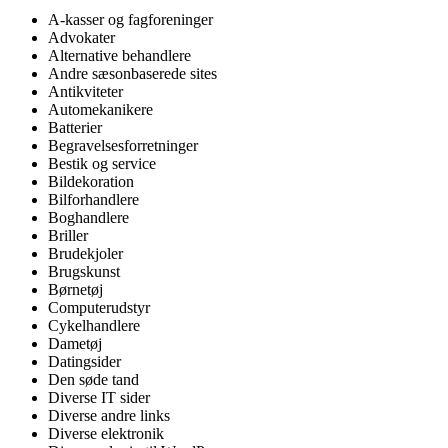
A-kasser og fagforeninger
Advokater
Alternative behandlere
Andre sæsonbaserede sites
Antikviteter
Automekanikere
Batterier
Begravelsesforretninger
Bestik og service
Bildekoration
Bilforhandlere
Boghandlere
Briller
Brudekjoler
Brugskunst
Børnetøj
Computerudstyr
Cykelhandlere
Dametøj
Datingsider
Den søde tand
Diverse IT sider
Diverse andre links
Diverse elektronik