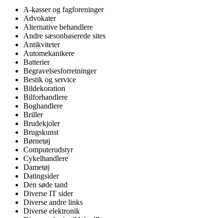
A-kasser og fagforeninger
Advokater
Alternative behandlere
Andre sæsonbaserede sites
Antikviteter
Automekanikere
Batterier
Begravelsesforretninger
Bestik og service
Bildekoration
Bilforhandlere
Boghandlere
Briller
Brudekjoler
Brugskunst
Børnetøj
Computerudstyr
Cykelhandlere
Dametøj
Datingsider
Den søde tand
Diverse IT sider
Diverse andre links
Diverse elektronik