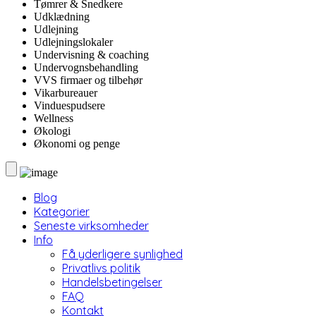
Tømrer & Snedkere
Udklædning
Udlejning
Udlejningslokaler
Undervisning & coaching
Undervognsbehandling
VVS firmaer og tilbehør
Vikarbureauer
Vinduespudsere
Wellness
Økologi
Økonomi og penge
Blog
Kategorier
Seneste virksomheder
Info
Få yderligere synlighed
Privatlivs politik
Handelsbetingelser
FAQ
Kontakt