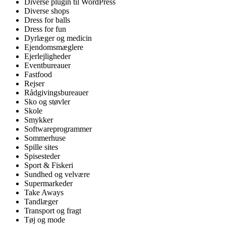
Diverse plugin til WordPress
Diverse shops
Dress for balls
Dress for fun
Dyrlæger og medicin
Ejendomsmæglere
Ejerlejligheder
Eventbureauer
Fastfood
Rejser
Rådgivingsbureauer
Sko og støvler
Skole
Smykker
Softwareprogrammer
Sommerhuse
Spille sites
Spisesteder
Sport & Fiskeri
Sundhed og velvære
Supermarkeder
Take Aways
Tandlæger
Transport og fragt
Tøj og mode