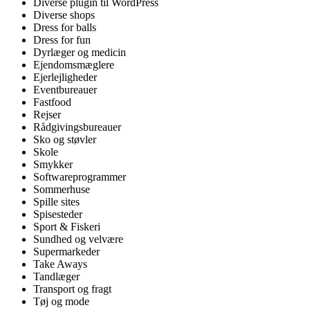
Diverse plugin til WordPress
Diverse shops
Dress for balls
Dress for fun
Dyrlæger og medicin
Ejendomsmæglere
Ejerlejligheder
Eventbureauer
Fastfood
Rejser
Rådgivingsbureauer
Sko og støvler
Skole
Smykker
Softwareprogrammer
Sommerhuse
Spille sites
Spisesteder
Sport & Fiskeri
Sundhed og velvære
Supermarkeder
Take Aways
Tandlæger
Transport og fragt
Tøj og mode