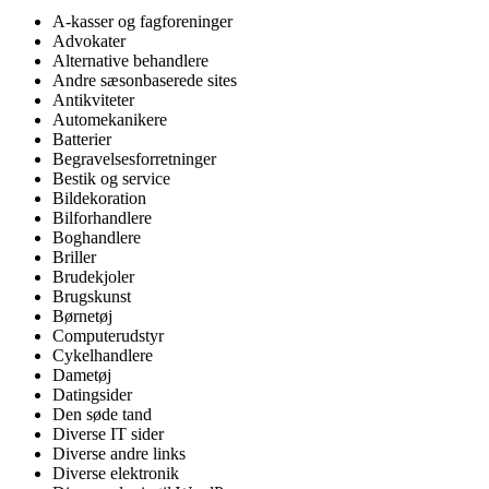
A-kasser og fagforeninger
Advokater
Alternative behandlere
Andre sæsonbaserede sites
Antikviteter
Automekanikere
Batterier
Begravelsesforretninger
Bestik og service
Bildekoration
Bilforhandlere
Boghandlere
Briller
Brudekjoler
Brugskunst
Børnetøj
Computerudstyr
Cykelhandlere
Dametøj
Datingsider
Den søde tand
Diverse IT sider
Diverse andre links
Diverse elektronik