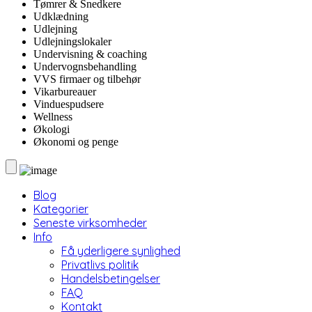
Tømrer & Snedkere
Udklædning
Udlejning
Udlejningslokaler
Undervisning & coaching
Undervognsbehandling
VVS firmaer og tilbehør
Vikarbureauer
Vinduespudsere
Wellness
Økologi
Økonomi og penge
Blog
Kategorier
Seneste virksomheder
Info
Få yderligere synlighed
Privatlivs politik
Handelsbetingelser
FAQ
Kontakt