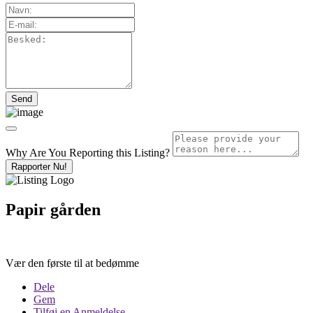
Why Are You Reporting this
Listing?
Rapporter Nu!
Papir gården
Vær den første til at bedømme
Dele
Gem
Tilføj en Anmeldelse