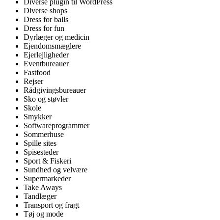
Diverse plugin til WordPress
Diverse shops
Dress for balls
Dress for fun
Dyrlæger og medicin
Ejendomsmæglere
Ejerlejligheder
Eventbureauer
Fastfood
Rejser
Rådgivingsbureauer
Sko og støvler
Skole
Smykker
Softwareprogrammer
Sommerhuse
Spille sites
Spisesteder
Sport & Fiskeri
Sundhed og velvære
Supermarkeder
Take Aways
Tandlæger
Transport og fragt
Tøj og mode