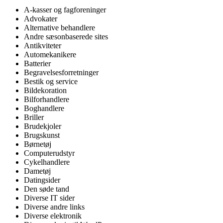
A-kasser og fagforeninger
Advokater
Alternative behandlere
Andre sæsonbaserede sites
Antikviteter
Automekanikere
Batterier
Begravelsesforretninger
Bestik og service
Bildekoration
Bilforhandlere
Boghandlere
Briller
Brudekjoler
Brugskunst
Børnetøj
Computerudstyr
Cykelhandlere
Dametøj
Datingsider
Den søde tand
Diverse IT sider
Diverse andre links
Diverse elektronik