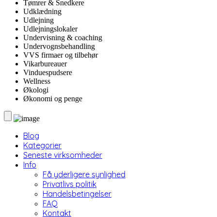
Tømrer & Snedkere
Udklædning
Udlejning
Udlejningslokaler
Undervisning & coaching
Undervognsbehandling
VVS firmaer og tilbehør
Vikarbureauer
Vinduespudsere
Wellness
Økologi
Økonomi og penge
Blog
Kategorier
Seneste virksomheder
Info
Få yderligere synlighed
Privatlivs politik
Handelsbetingelser
FAQ
Kontakt