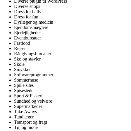
Diverse plugin til WordPress
Diverse shops
Dress for balls
Dress for fun
Dyrlæger og medicin
Ejendomsmæglere
Ejerlejligheder
Eventbureauer
Fastfood
Rejser
Rådgivingsbureauer
Sko og støvler
Skole
Smykker
Softwareprogrammer
Sommerhuse
Spille sites
Spisesteder
Sport & Fiskeri
Sundhed og velvære
Supermarkeder
Take Aways
Tandlæger
Transport og fragt
Tøj og mode