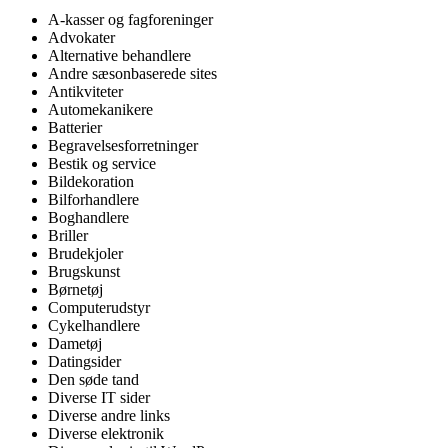
A-kasser og fagforeninger
Advokater
Alternative behandlere
Andre sæsonbaserede sites
Antikviteter
Automekanikere
Batterier
Begravelsesforretninger
Bestik og service
Bildekoration
Bilforhandlere
Boghandlere
Briller
Brudekjoler
Brugskunst
Børnetøj
Computerudstyr
Cykelhandlere
Dametøj
Datingsider
Den søde tand
Diverse IT sider
Diverse andre links
Diverse elektronik