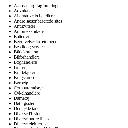
A-kasser og fagforeninger
Advokater
Alternative behandlere
Andre sæsonbaserede sites
Antikviteter
Automekanikere
Batterier
Begravelsesforretninger
Bestik og service
Bildekoration
Bilforhandlere
Boghandlere
Briller
Brudekjoler
Brugskunst
Børnetøj
Computerudstyr
Cykelhandlere
Dametøj
Datingsider
Den søde tand
Diverse IT sider
Diverse andre links
Diverse elektronik