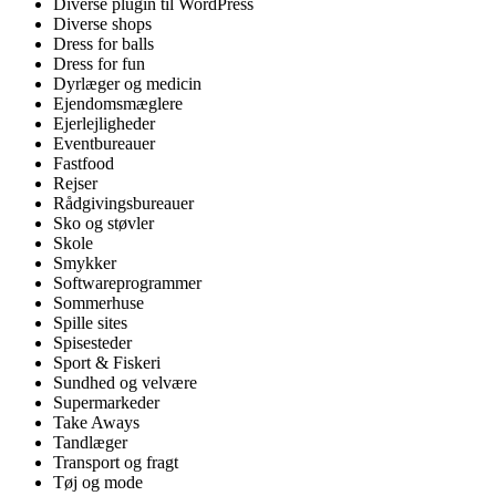
Diverse plugin til WordPress
Diverse shops
Dress for balls
Dress for fun
Dyrlæger og medicin
Ejendomsmæglere
Ejerlejligheder
Eventbureauer
Fastfood
Rejser
Rådgivingsbureauer
Sko og støvler
Skole
Smykker
Softwareprogrammer
Sommerhuse
Spille sites
Spisesteder
Sport & Fiskeri
Sundhed og velvære
Supermarkeder
Take Aways
Tandlæger
Transport og fragt
Tøj og mode