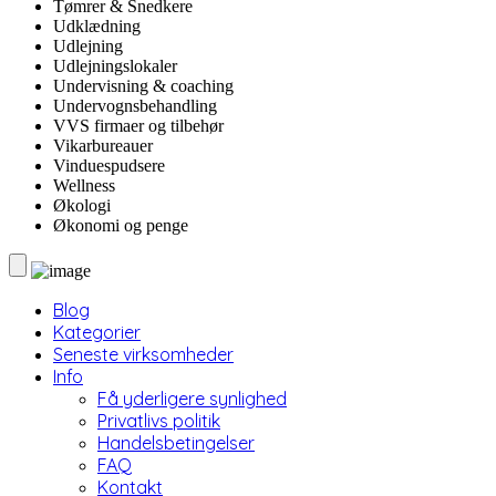
Tømrer & Snedkere
Udklædning
Udlejning
Udlejningslokaler
Undervisning & coaching
Undervognsbehandling
VVS firmaer og tilbehør
Vikarbureauer
Vinduespudsere
Wellness
Økologi
Økonomi og penge
Blog
Kategorier
Seneste virksomheder
Info
Få yderligere synlighed
Privatlivs politik
Handelsbetingelser
FAQ
Kontakt