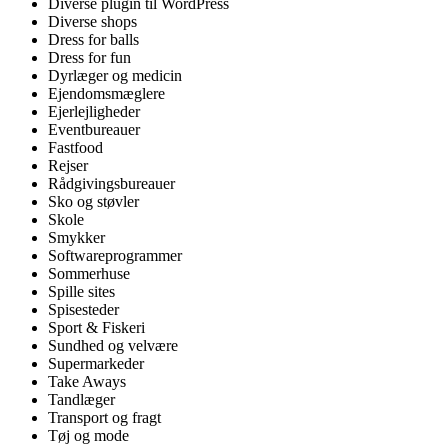
Diverse plugin til WordPress
Diverse shops
Dress for balls
Dress for fun
Dyrlæger og medicin
Ejendomsmæglere
Ejerlejligheder
Eventbureauer
Fastfood
Rejser
Rådgivingsbureauer
Sko og støvler
Skole
Smykker
Softwareprogrammer
Sommerhuse
Spille sites
Spisesteder
Sport & Fiskeri
Sundhed og velvære
Supermarkeder
Take Aways
Tandlæger
Transport og fragt
Tøj og mode