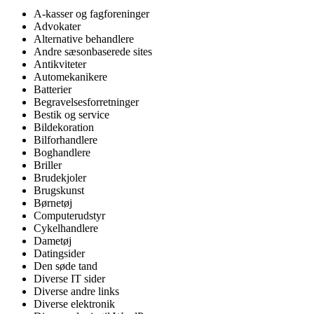
A-kasser og fagforeninger
Advokater
Alternative behandlere
Andre sæsonbaserede sites
Antikviteter
Automekanikere
Batterier
Begravelsesforretninger
Bestik og service
Bildekoration
Bilforhandlere
Boghandlere
Briller
Brudekjoler
Brugskunst
Børnetøj
Computerudstyr
Cykelhandlere
Dametøj
Datingsider
Den søde tand
Diverse IT sider
Diverse andre links
Diverse elektronik