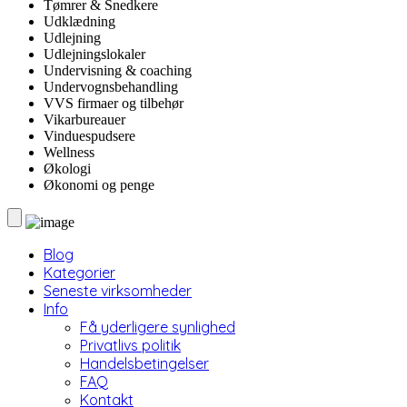
Tømrer & Snedkere
Udklædning
Udlejning
Udlejningslokaler
Undervisning & coaching
Undervognsbehandling
VVS firmaer og tilbehør
Vikarbureauer
Vinduespudsere
Wellness
Økologi
Økonomi og penge
Blog
Kategorier
Seneste virksomheder
Info
Få yderligere synlighed
Privatlivs politik
Handelsbetingelser
FAQ
Kontakt