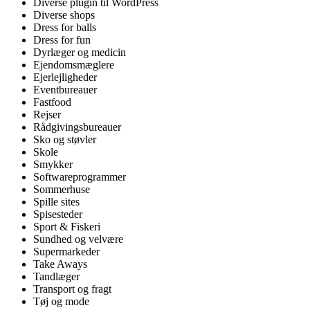
Diverse plugin til WordPress
Diverse shops
Dress for balls
Dress for fun
Dyrlæger og medicin
Ejendomsmæglere
Ejerlejligheder
Eventbureauer
Fastfood
Rejser
Rådgivingsbureauer
Sko og støvler
Skole
Smykker
Softwareprogrammer
Sommerhuse
Spille sites
Spisesteder
Sport & Fiskeri
Sundhed og velvære
Supermarkeder
Take Aways
Tandlæger
Transport og fragt
Tøj og mode