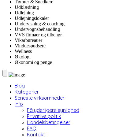
Tømrer & Snedkere
Udklædning
Udlejning
Udlejningslokaler
Undervisning & coaching
Undervognsbehandling
VVS firmaer og tilbehør
Vikarbureauer
Vinduespudsere
Wellness
Økologi
Økonomi og penge
Blog
Kategorier
Seneste virksomheder
Info
Få yderligere synlighed
Privatlivs politik
Handelsbetingelser
FAQ
Kontakt