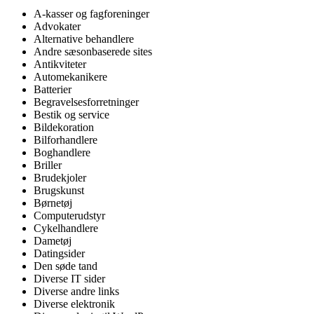
A-kasser og fagforeninger
Advokater
Alternative behandlere
Andre sæsonbaserede sites
Antikviteter
Automekanikere
Batterier
Begravelsesforretninger
Bestik og service
Bildekoration
Bilforhandlere
Boghandlere
Briller
Brudekjoler
Brugskunst
Børnetøj
Computerudstyr
Cykelhandlere
Dametøj
Datingsider
Den søde tand
Diverse IT sider
Diverse andre links
Diverse elektronik