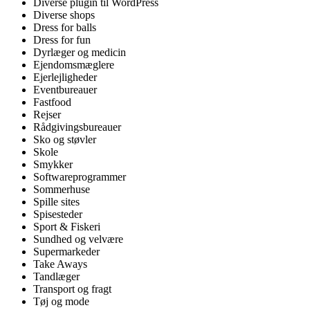
Diverse plugin til WordPress
Diverse shops
Dress for balls
Dress for fun
Dyrlæger og medicin
Ejendomsmæglere
Ejerlejligheder
Eventbureauer
Fastfood
Rejser
Rådgivingsbureauer
Sko og støvler
Skole
Smykker
Softwareprogrammer
Sommerhuse
Spille sites
Spisesteder
Sport & Fiskeri
Sundhed og velvære
Supermarkeder
Take Aways
Tandlæger
Transport og fragt
Tøj og mode