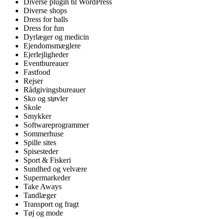
Diverse plugin til WordPress
Diverse shops
Dress for balls
Dress for fun
Dyrlæger og medicin
Ejendomsmæglere
Ejerlejligheder
Eventbureauer
Fastfood
Rejser
Rådgivingsbureauer
Sko og støvler
Skole
Smykker
Softwareprogrammer
Sommerhuse
Spille sites
Spisesteder
Sport & Fiskeri
Sundhed og velvære
Supermarkeder
Take Aways
Tandlæger
Transport og fragt
Tøj og mode