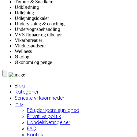
Tømrer & Snedkere
Udklædning
Udlejning
Udlejningslokaler
Undervisning & coaching
Undervognsbehandling
VVS firmaer og tilbehør
Vikarbureauer
Vinduespudsere
Wellness
Økologi
Økonomi og penge
Blog
Kategorier
Seneste virksomheder
Info
Få yderligere synlighed
Privatlivs politik
Handelsbetingelser
FAQ
Kontakt