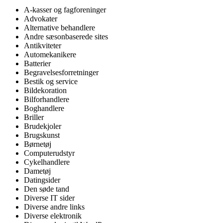
A-kasser og fagforeninger
Advokater
Alternative behandlere
Andre sæsonbaserede sites
Antikviteter
Automekanikere
Batterier
Begravelsesforretninger
Bestik og service
Bildekoration
Bilforhandlere
Boghandlere
Briller
Brudekjoler
Brugskunst
Børnetøj
Computerudstyr
Cykelhandlere
Dametøj
Datingsider
Den søde tand
Diverse IT sider
Diverse andre links
Diverse elektronik