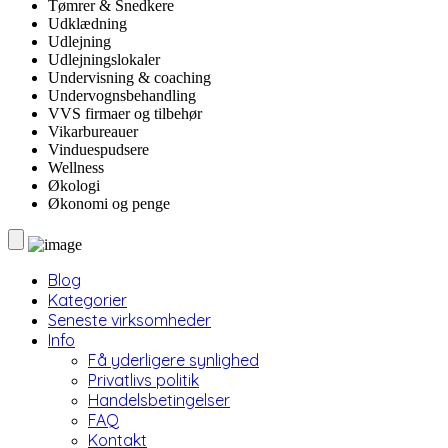
Tømrer & Snedkere
Udklædning
Udlejning
Udlejningslokaler
Undervisning & coaching
Undervognsbehandling
VVS firmaer og tilbehør
Vikarbureauer
Vinduespudsere
Wellness
Økologi
Økonomi og penge
Blog
Kategorier
Seneste virksomheder
Info
Få yderligere synlighed
Privatlivs politik
Handelsbetingelser
FAQ
Kontakt