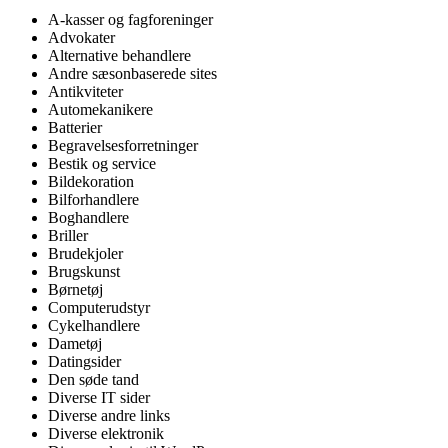
A-kasser og fagforeninger
Advokater
Alternative behandlere
Andre sæsonbaserede sites
Antikviteter
Automekanikere
Batterier
Begravelsesforretninger
Bestik og service
Bildekoration
Bilforhandlere
Boghandlere
Briller
Brudekjoler
Brugskunst
Børnetøj
Computerudstyr
Cykelhandlere
Dametøj
Datingsider
Den søde tand
Diverse IT sider
Diverse andre links
Diverse elektronik