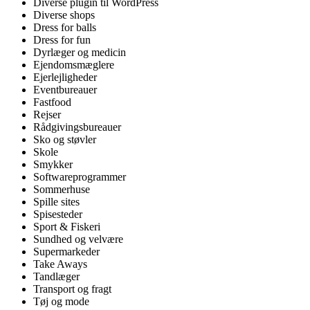
Diverse plugin til WordPress
Diverse shops
Dress for balls
Dress for fun
Dyrlæger og medicin
Ejendomsmæglere
Ejerlejligheder
Eventbureauer
Fastfood
Rejser
Rådgivingsbureauer
Sko og støvler
Skole
Smykker
Softwareprogrammer
Sommerhuse
Spille sites
Spisesteder
Sport & Fiskeri
Sundhed og velvære
Supermarkeder
Take Aways
Tandlæger
Transport og fragt
Tøj og mode