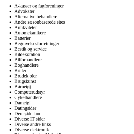
A-kasser og fagforeninger
Advokater
Alternative behandlere
Andre sæsonbaserede sites
Antikviteter
Automekanikere
Batterier
Begravelsesforretninger
Bestik og service
Bildekoration
Bilforhandlere
Boghandlere
Briller
Brudekjoler
Brugskunst
Børnetøj
Computerudstyr
Cykelhandlere
Dametøj
Datingsider
Den søde tand
Diverse IT sider
Diverse andre links
Diverse elektronik