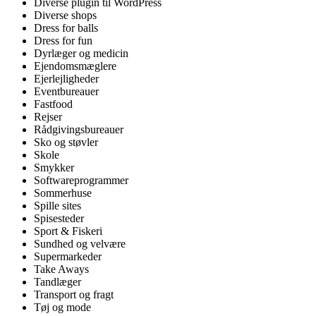
Diverse plugin til WordPress
Diverse shops
Dress for balls
Dress for fun
Dyrlæger og medicin
Ejendomsmæglere
Ejerlejligheder
Eventbureauer
Fastfood
Rejser
Rådgivingsbureauer
Sko og støvler
Skole
Smykker
Softwareprogrammer
Sommerhuse
Spille sites
Spisesteder
Sport & Fiskeri
Sundhed og velvære
Supermarkeder
Take Aways
Tandlæger
Transport og fragt
Tøj og mode