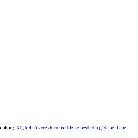
ronborg.
Kig ind på vores hjemmeside og bestil din gådejagt i dag.