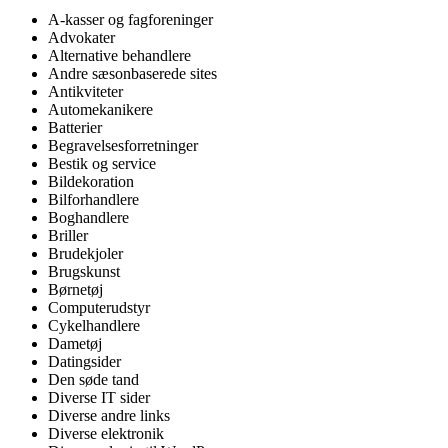
A-kasser og fagforeninger
Advokater
Alternative behandlere
Andre sæsonbaserede sites
Antikviteter
Automekanikere
Batterier
Begravelsesforretninger
Bestik og service
Bildekoration
Bilforhandlere
Boghandlere
Briller
Brudekjoler
Brugskunst
Børnetøj
Computerudstyr
Cykelhandlere
Dametøj
Datingsider
Den søde tand
Diverse IT sider
Diverse andre links
Diverse elektronik