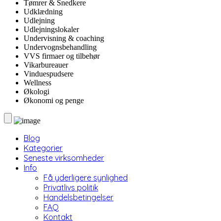
Tømrer & Snedkere
Udklædning
Udlejning
Udlejningslokaler
Undervisning & coaching
Undervognsbehandling
VVS firmaer og tilbehør
Vikarbureauer
Vinduespudsere
Wellness
Økologi
Økonomi og penge
Blog
Kategorier
Seneste virksomheder
Info
Få yderligere synlighed
Privatlivs politik
Handelsbetingelser
FAQ
Kontakt