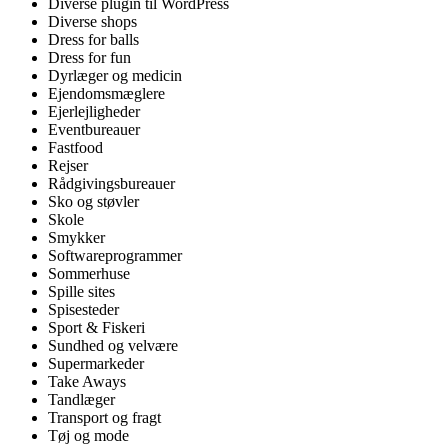
Diverse plugin til WordPress
Diverse shops
Dress for balls
Dress for fun
Dyrlæger og medicin
Ejendomsmæglere
Ejerlejligheder
Eventbureauer
Fastfood
Rejser
Rådgivingsbureauer
Sko og støvler
Skole
Smykker
Softwareprogrammer
Sommerhuse
Spille sites
Spisesteder
Sport & Fiskeri
Sundhed og velvære
Supermarkeder
Take Aways
Tandlæger
Transport og fragt
Tøj og mode