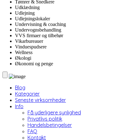
Tømrer & Snedkere
Udklædning
Udlejning
Udlejningslokaler
Undervisning & coaching
Undervognsbehandling
VVS firmaer og tilbehør
Vikarbureauer
Vinduespudsere
Wellness
Økologi
Økonomi og penge
Blog
Kategorier
Seneste virksomheder
Info
Få yderligere synlighed
Privatlivs politik
Handelsbetingelser
FAQ
Kontakt