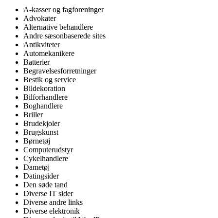
A-kasser og fagforeninger
Advokater
Alternative behandlere
Andre sæsonbaserede sites
Antikviteter
Automekanikere
Batterier
Begravelsesforretninger
Bestik og service
Bildekoration
Bilforhandlere
Boghandlere
Briller
Brudekjoler
Brugskunst
Børnetøj
Computerudstyr
Cykelhandlere
Dametøj
Datingsider
Den søde tand
Diverse IT sider
Diverse andre links
Diverse elektronik