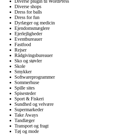
Diverse plugin til WordPress
Diverse shops
Dress for balls
Dress for fun
Dyrlæger og medicin
Ejendomsmæglere
Ejerlejligheder
Eventbureauer
Fastfood
Rejser
Rådgivingsbureauer
Sko og støvler
Skole
Smykker
Softwareprogrammer
Sommerhuse
Spille sites
Spisesteder
Sport & Fiskeri
Sundhed og velvære
Supermarkeder
Take Aways
Tandlæger
Transport og fragt
Tøj og mode