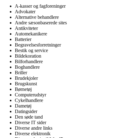
A-kasser og fagforeninger
Advokater
Alternative behandlere
Andre sæsonbaserede sites
Antikviteter
Automekanikere
Batterier
Begravelsesforretninger
Bestik og service
Bildekoration
Bilforhandlere
Boghandlere
Briller
Brudekjoler
Brugskunst
Børnetøj
Computerudstyr
Cykelhandlere
Dametøj
Datingsider
Den søde tand
Diverse IT sider
Diverse andre links
Diverse elektronik