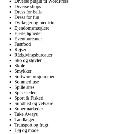
Diverse plugin til WordPress
Diverse shops
Dress for balls
Dress for fun
Dyrlæger og medicin
Ejendomsmæglere
Ejerlejligheder
Eventbureauer
Fastfood
Rejser
Rådgivingsbureauer
Sko og støvler
Skole
Smykker
Softwareprogrammer
Sommerhuse
Spille sites
Spisesteder
Sport & Fiskeri
Sundhed og velvære
Supermarkeder
Take Aways
Tandlæger
Transport og fragt
Tøj og mode