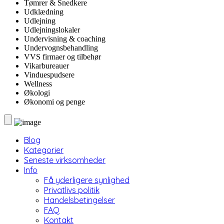
Tømrer & Snedkere
Udklædning
Udlejning
Udlejningslokaler
Undervisning & coaching
Undervognsbehandling
VVS firmaer og tilbehør
Vikarbureauer
Vinduespudsere
Wellness
Økologi
Økonomi og penge
Blog
Kategorier
Seneste virksomheder
Info
Få yderligere synlighed
Privatlivs politik
Handelsbetingelser
FAQ
Kontakt