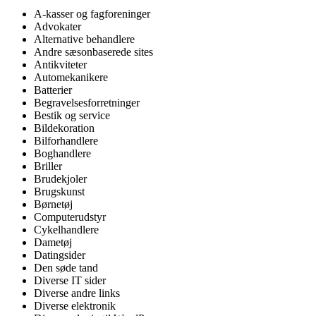
A-kasser og fagforeninger
Advokater
Alternative behandlere
Andre sæsonbaserede sites
Antikviteter
Automekanikere
Batterier
Begravelsesforretninger
Bestik og service
Bildekoration
Bilforhandlere
Boghandlere
Briller
Brudekjoler
Brugskunst
Børnetøj
Computerudstyr
Cykelhandlere
Dametøj
Datingsider
Den søde tand
Diverse IT sider
Diverse andre links
Diverse elektronik