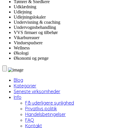
Tømrer & Snedkere
Udklædning
Udlejning
Udlejningslokaler
Undervisning & coaching
Undervognsbehandling
VVS firmaer og tilbehør
Vikarbureauer
Vinduespudsere
Wellness
Økologi
Økonomi og penge
Blog
Kategorier
Seneste virksomheder
Info
Få yderligere synlighed
Privatlivs politik
Handelsbetingelser
FAQ
Kontakt