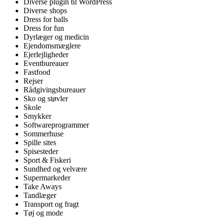
Diverse plugin til WordPress
Diverse shops
Dress for balls
Dress for fun
Dyrlæger og medicin
Ejendomsmæglere
Ejerlejligheder
Eventbureauer
Fastfood
Rejser
Rådgivingsbureauer
Sko og støvler
Skole
Smykker
Softwareprogrammer
Sommerhuse
Spille sites
Spisesteder
Sport & Fiskeri
Sundhed og velvære
Supermarkeder
Take Aways
Tandlæger
Transport og fragt
Tøj og mode