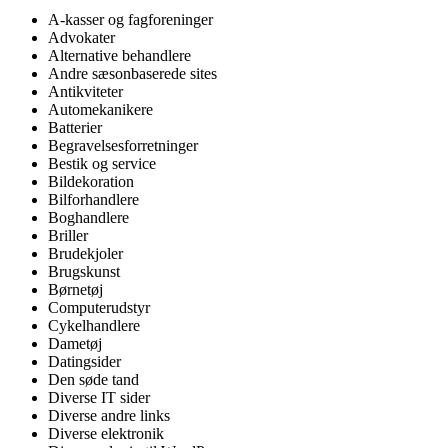
A-kasser og fagforeninger
Advokater
Alternative behandlere
Andre sæsonbaserede sites
Antikviteter
Automekanikere
Batterier
Begravelsesforretninger
Bestik og service
Bildekoration
Bilforhandlere
Boghandlere
Briller
Brudekjoler
Brugskunst
Børnetøj
Computerudstyr
Cykelhandlere
Dametøj
Datingsider
Den søde tand
Diverse IT sider
Diverse andre links
Diverse elektronik