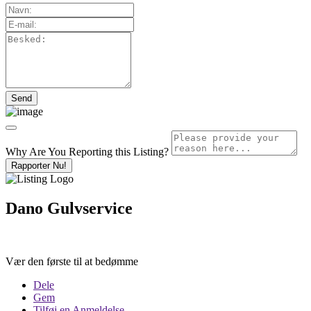
Why Are You Reporting this
Listing?
Rapporter Nu!
Dano Gulvservice
Vær den første til at bedømme
Dele
Gem
Tilføj en Anmeldelse