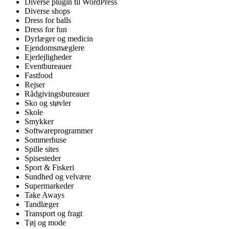
Diverse plugin til WordPress
Diverse shops
Dress for balls
Dress for fun
Dyrlæger og medicin
Ejendomsmæglere
Ejerlejligheder
Eventbureauer
Fastfood
Rejser
Rådgivingsbureauer
Sko og støvler
Skole
Smykker
Softwareprogrammer
Sommerhuse
Spille sites
Spisesteder
Sport & Fiskeri
Sundhed og velvære
Supermarkeder
Take Aways
Tandlæger
Transport og fragt
Tøj og mode