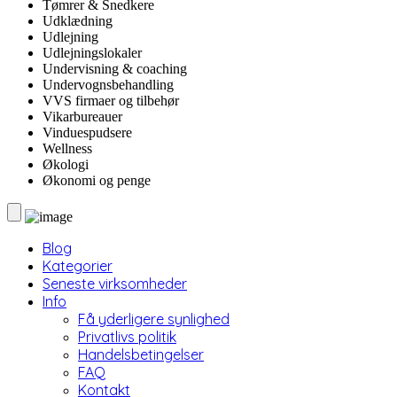
Tømrer & Snedkere
Udklædning
Udlejning
Udlejningslokaler
Undervisning & coaching
Undervognsbehandling
VVS firmaer og tilbehør
Vikarbureauer
Vinduespudsere
Wellness
Økologi
Økonomi og penge
Blog
Kategorier
Seneste virksomheder
Info
Få yderligere synlighed
Privatlivs politik
Handelsbetingelser
FAQ
Kontakt