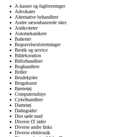
A-kasser og fagforeninger
Advokater
Alternative behandlere
Andre sæsonbaserede sites
Antikviteter
Automekanikere
Batterier
Begravelsesforretninger
Bestik og service
Bildekoration
Bilforhandlere
Boghandlere
Briller
Brudekjoler
Brugskunst
Børnetøj
Computerudstyr
Cykelhandlere
Dametøj
Datingsider
Den søde tand
Diverse IT sider
Diverse andre links
Diverse elektronik