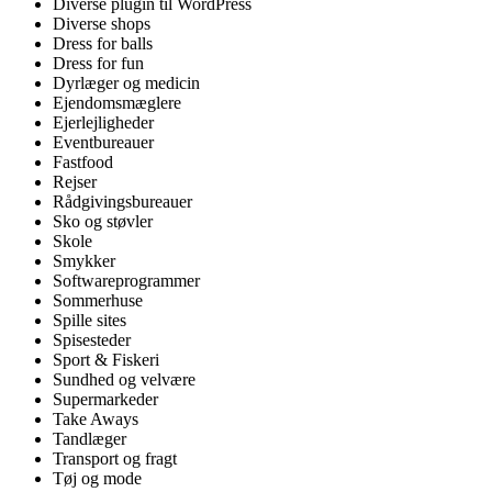
Diverse plugin til WordPress
Diverse shops
Dress for balls
Dress for fun
Dyrlæger og medicin
Ejendomsmæglere
Ejerlejligheder
Eventbureauer
Fastfood
Rejser
Rådgivingsbureauer
Sko og støvler
Skole
Smykker
Softwareprogrammer
Sommerhuse
Spille sites
Spisesteder
Sport & Fiskeri
Sundhed og velvære
Supermarkeder
Take Aways
Tandlæger
Transport og fragt
Tøj og mode