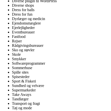
Diverse plugin til WordPress
Diverse shops
Dress for balls
Dress for fun
Dyrlæger og medicin
Ejendomsmæglere
Ejerlejligheder
Eventbureauer
Fastfood
Rejser
Rådgivingsbureauer
Sko og støvler
Skole
Smykker
Softwareprogrammer
Sommerhuse
Spille sites
Spisesteder
Sport & Fiskeri
Sundhed og velvære
Supermarkeder
Take Aways
Tandlæger
Transport og fragt
Tøj og mode