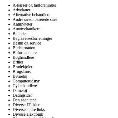
A-kasser og fagforeninger
Advokater
Alternative behandlere
Andre sæsonbaserede sites
Antikviteter
Automekanikere
Batterier
Begravelsesforretninger
Bestik og service
Bildekoration
Bilforhandlere
Boghandlere
Briller
Brudekjoler
Brugskunst
Børnetøj
Computerudstyr
Cykelhandlere
Dametøj
Datingsider
Den søde tand
Diverse IT sider
Diverse andre links
Diverse elektronik