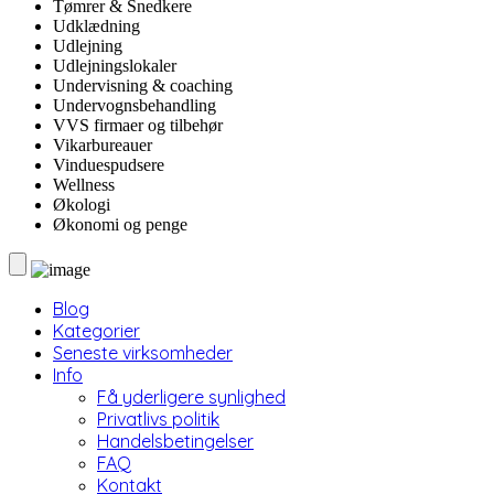
Tømrer & Snedkere
Udklædning
Udlejning
Udlejningslokaler
Undervisning & coaching
Undervognsbehandling
VVS firmaer og tilbehør
Vikarbureauer
Vinduespudsere
Wellness
Økologi
Økonomi og penge
Blog
Kategorier
Seneste virksomheder
Info
Få yderligere synlighed
Privatlivs politik
Handelsbetingelser
FAQ
Kontakt