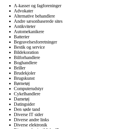
A-kasser og fagforeninger
Advokater
Alternative behandlere
Andre sæsonbaserede sites
Antikviteter
Automekanikere
Batterier
Begravelsesforretninger
Bestik og service
Bildekoration
Bilforhandlere
Boghandlere
Briller
Brudekjoler
Brugskunst
Børnetøj
Computerudstyr
Cykelhandlere
Dametøj
Datingsider
Den søde tand
Diverse IT sider
Diverse andre links
Diverse elektronik