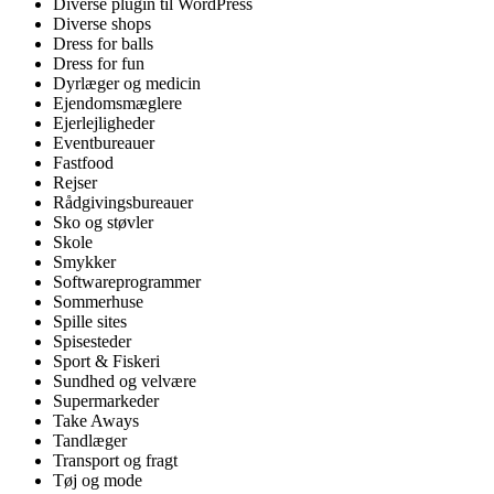
Diverse plugin til WordPress
Diverse shops
Dress for balls
Dress for fun
Dyrlæger og medicin
Ejendomsmæglere
Ejerlejligheder
Eventbureauer
Fastfood
Rejser
Rådgivingsbureauer
Sko og støvler
Skole
Smykker
Softwareprogrammer
Sommerhuse
Spille sites
Spisesteder
Sport & Fiskeri
Sundhed og velvære
Supermarkeder
Take Aways
Tandlæger
Transport og fragt
Tøj og mode