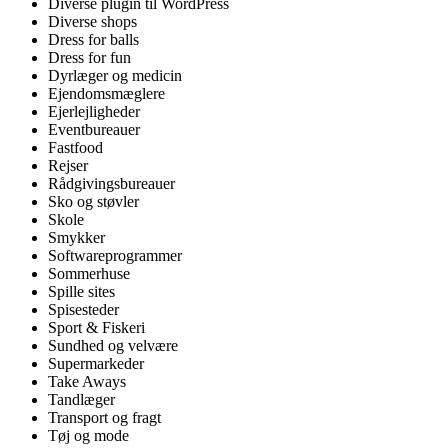
Diverse plugin til WordPress
Diverse shops
Dress for balls
Dress for fun
Dyrlæger og medicin
Ejendomsmæglere
Ejerlejligheder
Eventbureauer
Fastfood
Rejser
Rådgivingsbureauer
Sko og støvler
Skole
Smykker
Softwareprogrammer
Sommerhuse
Spille sites
Spisesteder
Sport & Fiskeri
Sundhed og velvære
Supermarkeder
Take Aways
Tandlæger
Transport og fragt
Tøj og mode