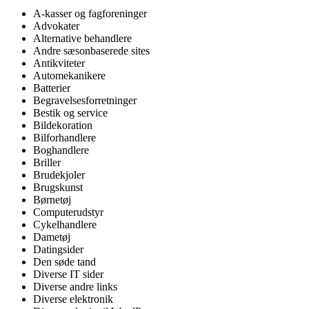
A-kasser og fagforeninger
Advokater
Alternative behandlere
Andre sæsonbaserede sites
Antikviteter
Automekanikere
Batterier
Begravelsesforretninger
Bestik og service
Bildekoration
Bilforhandlere
Boghandlere
Briller
Brudekjoler
Brugskunst
Børnetøj
Computerudstyr
Cykelhandlere
Dametøj
Datingsider
Den søde tand
Diverse IT sider
Diverse andre links
Diverse elektronik