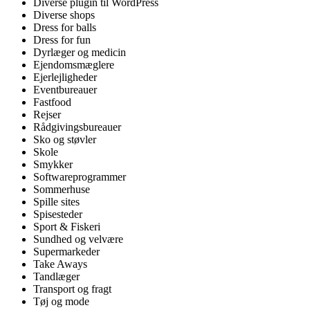
Diverse plugin til WordPress
Diverse shops
Dress for balls
Dress for fun
Dyrlæger og medicin
Ejendomsmæglere
Ejerlejligheder
Eventbureauer
Fastfood
Rejser
Rådgivingsbureauer
Sko og støvler
Skole
Smykker
Softwareprogrammer
Sommerhuse
Spille sites
Spisesteder
Sport & Fiskeri
Sundhed og velvære
Supermarkeder
Take Aways
Tandlæger
Transport og fragt
Tøj og mode