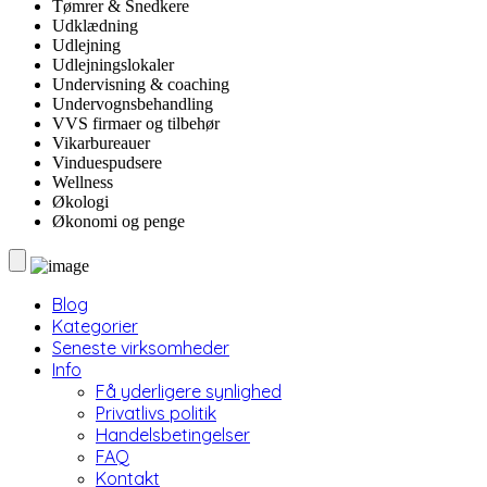
Tømrer & Snedkere
Udklædning
Udlejning
Udlejningslokaler
Undervisning & coaching
Undervognsbehandling
VVS firmaer og tilbehør
Vikarbureauer
Vinduespudsere
Wellness
Økologi
Økonomi og penge
Blog
Kategorier
Seneste virksomheder
Info
Få yderligere synlighed
Privatlivs politik
Handelsbetingelser
FAQ
Kontakt