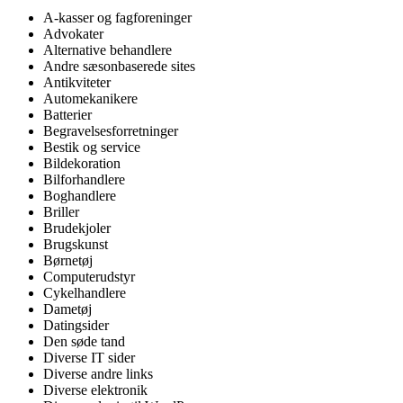
A-kasser og fagforeninger
Advokater
Alternative behandlere
Andre sæsonbaserede sites
Antikviteter
Automekanikere
Batterier
Begravelsesforretninger
Bestik og service
Bildekoration
Bilforhandlere
Boghandlere
Briller
Brudekjoler
Brugskunst
Børnetøj
Computerudstyr
Cykelhandlere
Dametøj
Datingsider
Den søde tand
Diverse IT sider
Diverse andre links
Diverse elektronik