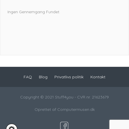
Ingen Gennemgang Fundet
FAQ
Blog
Privatlivs politik
Kontakt
Copyright © 2021 Stuff4you - CVR nr. 21623679
Oprettet af
Computermusen.dk