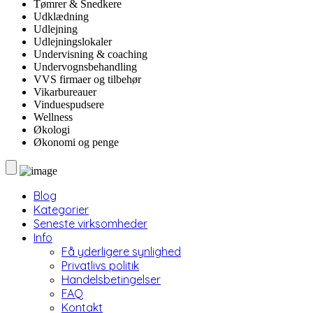
Tømrer & Snedkere
Udklædning
Udlejning
Udlejningslokaler
Undervisning & coaching
Undervognsbehandling
VVS firmaer og tilbehør
Vikarbureauer
Vinduespudsere
Wellness
Økologi
Økonomi og penge
Blog
Kategorier
Seneste virksomheder
Info
Få yderligere synlighed
Privatlivs politik
Handelsbetingelser
FAQ
Kontakt