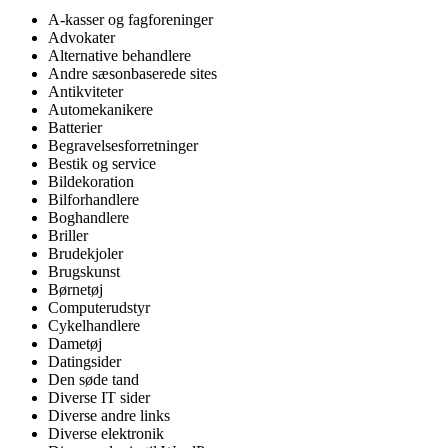
A-kasser og fagforeninger
Advokater
Alternative behandlere
Andre sæsonbaserede sites
Antikviteter
Automekanikere
Batterier
Begravelsesforretninger
Bestik og service
Bildekoration
Bilforhandlere
Boghandlere
Briller
Brudekjoler
Brugskunst
Børnetøj
Computerudstyr
Cykelhandlere
Dametøj
Datingsider
Den søde tand
Diverse IT sider
Diverse andre links
Diverse elektronik