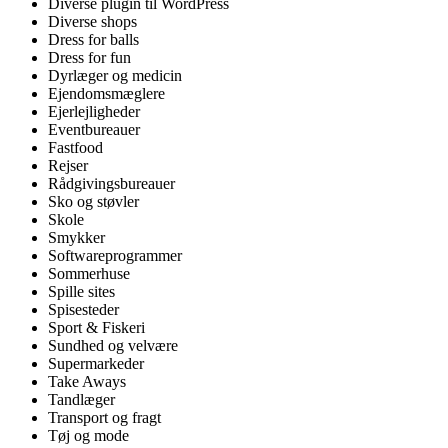
Diverse plugin til WordPress
Diverse shops
Dress for balls
Dress for fun
Dyrlæger og medicin
Ejendomsmæglere
Ejerlejligheder
Eventbureauer
Fastfood
Rejser
Rådgivingsbureauer
Sko og støvler
Skole
Smykker
Softwareprogrammer
Sommerhuse
Spille sites
Spisesteder
Sport & Fiskeri
Sundhed og velvære
Supermarkeder
Take Aways
Tandlæger
Transport og fragt
Tøj og mode