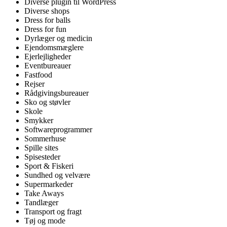
Diverse plugin til WordPress
Diverse shops
Dress for balls
Dress for fun
Dyrlæger og medicin
Ejendomsmæglere
Ejerlejligheder
Eventbureauer
Fastfood
Rejser
Rådgivingsbureauer
Sko og støvler
Skole
Smykker
Softwareprogrammer
Sommerhuse
Spille sites
Spisesteder
Sport & Fiskeri
Sundhed og velvære
Supermarkeder
Take Aways
Tandlæger
Transport og fragt
Tøj og mode