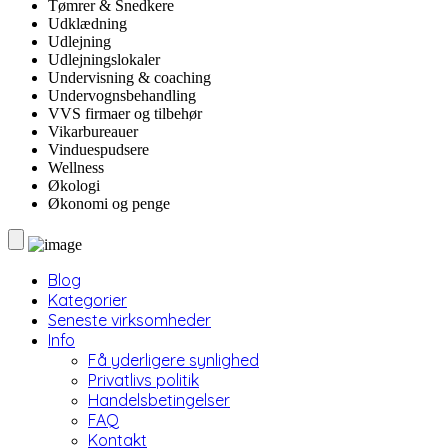
Tømrer & Snedkere
Udklædning
Udlejning
Udlejningslokaler
Undervisning & coaching
Undervognsbehandling
VVS firmaer og tilbehør
Vikarbureauer
Vinduespudsere
Wellness
Økologi
Økonomi og penge
Blog
Kategorier
Seneste virksomheder
Info
Få yderligere synlighed
Privatlivs politik
Handelsbetingelser
FAQ
Kontakt