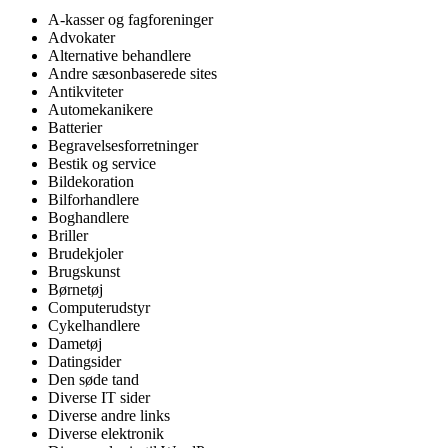
A-kasser og fagforeninger
Advokater
Alternative behandlere
Andre sæsonbaserede sites
Antikviteter
Automekanikere
Batterier
Begravelsesforretninger
Bestik og service
Bildekoration
Bilforhandlere
Boghandlere
Briller
Brudekjoler
Brugskunst
Børnetøj
Computerudstyr
Cykelhandlere
Dametøj
Datingsider
Den søde tand
Diverse IT sider
Diverse andre links
Diverse elektronik