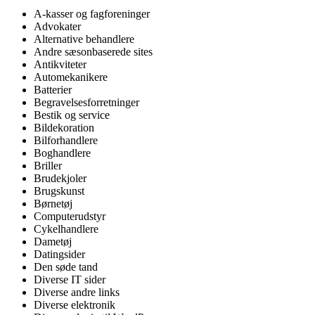
A-kasser og fagforeninger
Advokater
Alternative behandlere
Andre sæsonbaserede sites
Antikviteter
Automekanikere
Batterier
Begravelsesforretninger
Bestik og service
Bildekoration
Bilforhandlere
Boghandlere
Briller
Brudekjoler
Brugskunst
Børnetøj
Computerudstyr
Cykelhandlere
Dametøj
Datingsider
Den søde tand
Diverse IT sider
Diverse andre links
Diverse elektronik