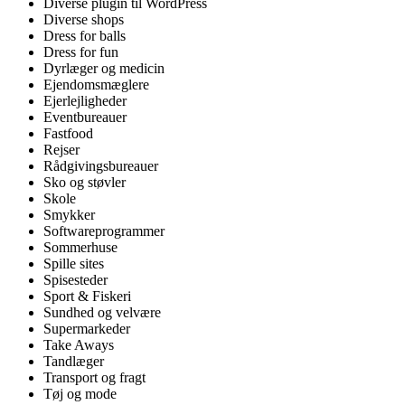
Diverse plugin til WordPress
Diverse shops
Dress for balls
Dress for fun
Dyrlæger og medicin
Ejendomsmæglere
Ejerlejligheder
Eventbureauer
Fastfood
Rejser
Rådgivingsbureauer
Sko og støvler
Skole
Smykker
Softwareprogrammer
Sommerhuse
Spille sites
Spisesteder
Sport & Fiskeri
Sundhed og velvære
Supermarkeder
Take Aways
Tandlæger
Transport og fragt
Tøj og mode