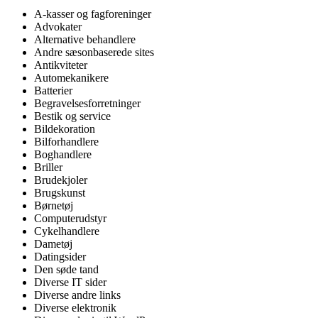
A-kasser og fagforeninger
Advokater
Alternative behandlere
Andre sæsonbaserede sites
Antikviteter
Automekanikere
Batterier
Begravelsesforretninger
Bestik og service
Bildekoration
Bilforhandlere
Boghandlere
Briller
Brudekjoler
Brugskunst
Børnetøj
Computerudstyr
Cykelhandlere
Dametøj
Datingsider
Den søde tand
Diverse IT sider
Diverse andre links
Diverse elektronik