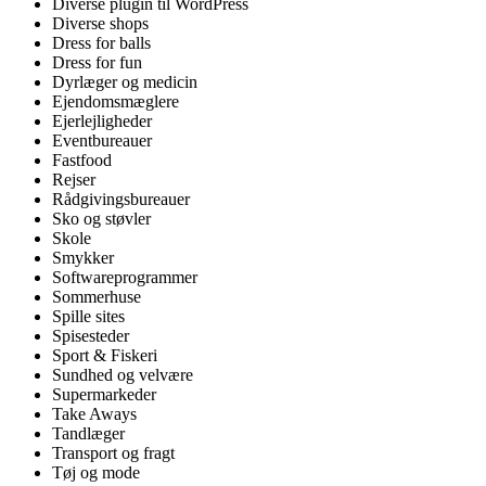
Diverse plugin til WordPress
Diverse shops
Dress for balls
Dress for fun
Dyrlæger og medicin
Ejendomsmæglere
Ejerlejligheder
Eventbureauer
Fastfood
Rejser
Rådgivingsbureauer
Sko og støvler
Skole
Smykker
Softwareprogrammer
Sommerhuse
Spille sites
Spisesteder
Sport & Fiskeri
Sundhed og velvære
Supermarkeder
Take Aways
Tandlæger
Transport og fragt
Tøj og mode