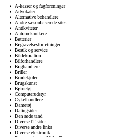
A-kasser og fagforeninger
Advokater
Alternative behandlere
Andre sæsonbaserede sites
Antikviteter
Automekanikere
Batterier
Begravelsesforretninger
Bestik og service
Bildekoration
Bilforhandlere
Boghandlere
Briller
Brudekjoler
Brugskunst
Børnetøj
Computerudstyr
Cykelhandlere
Dametøj
Datingsider
Den søde tand
Diverse IT sider
Diverse andre links
Diverse elektronik