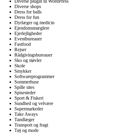
Diverse plugin til WordPress
Diverse shops
Dress for balls
Dress for fun
Dyrlæger og medicin
Ejendomsmæglere
Ejerlejligheder
Eventbureauer
Fastfood
Rejser
Rådgivingsbureauer
Sko og støvler
Skole
Smykker
Softwareprogrammer
Sommerhuse
Spille sites
Spisesteder
Sport & Fiskeri
Sundhed og velvære
Supermarkeder
Take Aways
Tandlæger
Transport og fragt
Tøj og mode