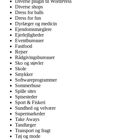
Diverse plugin til WordPress
Diverse shops
Dress for balls
Dress for fun
Dyrlæger og medicin
Ejendomsmæglere
Ejerlejligheder
Eventbureauer
Fastfood
Rejser
Rådgivingsbureauer
Sko og støvler
Skole
Smykker
Softwareprogrammer
Sommerhuse
Spille sites
Spisesteder
Sport & Fiskeri
Sundhed og velvære
Supermarkeder
Take Aways
Tandlæger
Transport og fragt
Tøj og mode