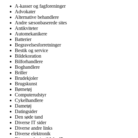
A-kasser og fagforeninger
Advokater
Alternative behandlere
Andre sæsonbaserede sites
Antikviteter
Automekanikere
Batterier
Begravelsesforretninger
Bestik og service
Bildekoration
Bilforhandlere
Boghandlere
Briller
Brudekjoler
Brugskunst
Børnetøj
Computerudstyr
Cykelhandlere
Dametøj
Datingsider
Den søde tand
Diverse IT sider
Diverse andre links
Diverse elektronik