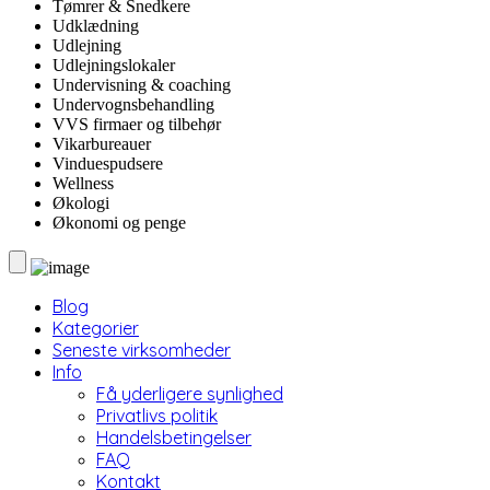
Tømrer & Snedkere
Udklædning
Udlejning
Udlejningslokaler
Undervisning & coaching
Undervognsbehandling
VVS firmaer og tilbehør
Vikarbureauer
Vinduespudsere
Wellness
Økologi
Økonomi og penge
Blog
Kategorier
Seneste virksomheder
Info
Få yderligere synlighed
Privatlivs politik
Handelsbetingelser
FAQ
Kontakt