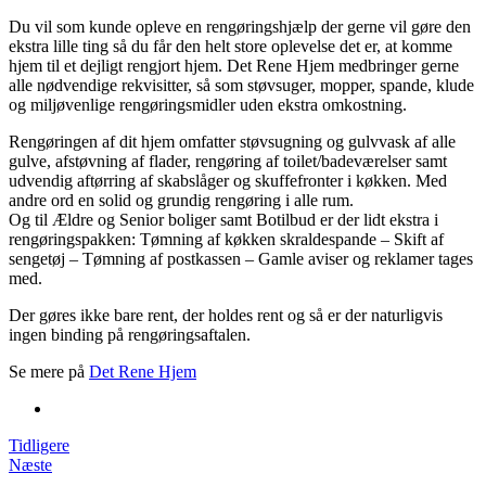
Du vil som kunde opleve en rengøringshjælp der gerne vil gøre den
ekstra lille ting så du får den helt store oplevelse det er, at komme
hjem til et dejligt rengjort hjem. Det Rene Hjem medbringer gerne
alle nødvendige rekvisitter, så som støvsuger, mopper, spande, klude
og miljøvenlige rengøringsmidler uden ekstra omkostning.
Rengøringen af dit hjem omfatter støvsugning og gulvvask af alle
gulve, afstøvning af flader, rengøring af toilet/badeværelser samt
udvendig aftørring af skabslåger og skuffefronter i køkken. Med
andre ord en solid og grundig rengøring i alle rum.
Og til Ældre og Senior boliger samt Botilbud er der lidt ekstra i
rengøringspakken: Tømning af køkken skraldespande – Skift af
sengetøj – Tømning af postkassen – Gamle aviser og reklamer tages
med.
Der gøres ikke bare rent, der holdes rent og så er der naturligvis
ingen binding på rengøringsaftalen.
Se mere på
Det Rene Hjem
Tidligere
Næste