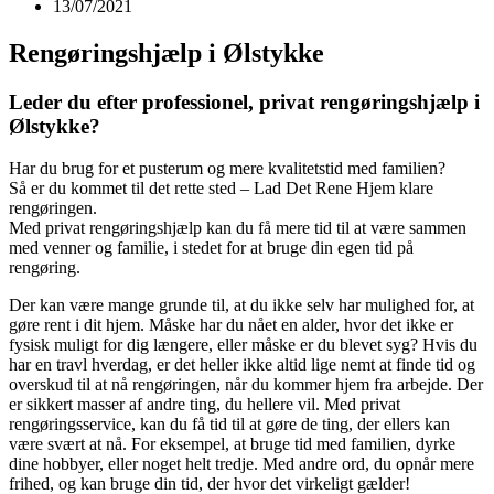
13/07/2021
Rengøringshjælp i Ølstykke
Leder du efter professionel, privat rengøringshjælp i
Ølstykke?
Har du brug for et pusterum og mere kvalitetstid med familien?
Så er du kommet til det rette sted – Lad Det Rene Hjem klare
rengøringen.
Med privat rengøringshjælp kan du få mere tid til at være sammen
med venner og familie, i stedet for at bruge din egen tid på
rengøring.
Der kan være mange grunde til, at du ikke selv har mulighed for, at
gøre rent i dit hjem. Måske har du nået en alder, hvor det ikke er
fysisk muligt for dig længere, eller måske er du blevet syg? Hvis du
har en travl hverdag, er det heller ikke altid lige nemt at finde tid og
overskud til at nå rengøringen, når du kommer hjem fra arbejde. Der
er sikkert masser af andre ting, du hellere vil. Med privat
rengøringsservice, kan du få tid til at gøre de ting, der ellers kan
være svært at nå. For eksempel, at bruge tid med familien, dyrke
dine hobbyer, eller noget helt tredje. Med andre ord, du opnår mere
frihed, og kan bruge din tid, der hvor det virkeligt gælder!