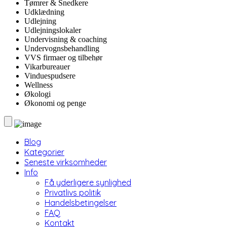
Tømrer & Snedkere
Udklædning
Udlejning
Udlejningslokaler
Undervisning & coaching
Undervognsbehandling
VVS firmaer og tilbehør
Vikarbureauer
Vinduespudsere
Wellness
Økologi
Økonomi og penge
Blog
Kategorier
Seneste virksomheder
Info
Få yderligere synlighed
Privatlivs politik
Handelsbetingelser
FAQ
Kontakt