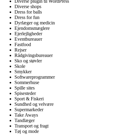
Diverse plugin til WordPress
Diverse shops
Dress for balls
Dress for fun
Dyrlæger og medicin
Ejendomsmæglere
Ejerlejligheder
Eventbureauer
Fastfood
Rejser
Rådgivingsbureauer
Sko og støvler
Skole
Smykker
Softwareprogrammer
Sommerhuse
Spille sites
Spisesteder
Sport & Fiskeri
Sundhed og velvære
Supermarkeder
Take Aways
Tandlæger
Transport og fragt
Tøj og mode