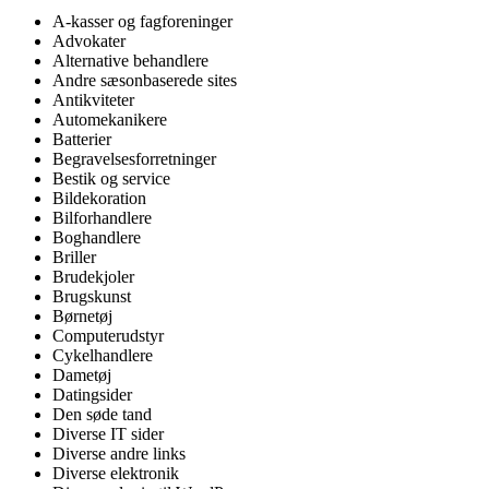
A-kasser og fagforeninger
Advokater
Alternative behandlere
Andre sæsonbaserede sites
Antikviteter
Automekanikere
Batterier
Begravelsesforretninger
Bestik og service
Bildekoration
Bilforhandlere
Boghandlere
Briller
Brudekjoler
Brugskunst
Børnetøj
Computerudstyr
Cykelhandlere
Dametøj
Datingsider
Den søde tand
Diverse IT sider
Diverse andre links
Diverse elektronik