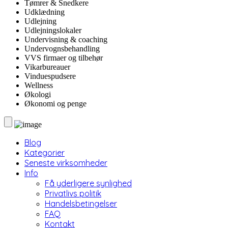
Tømrer & Snedkere
Udklædning
Udlejning
Udlejningslokaler
Undervisning & coaching
Undervognsbehandling
VVS firmaer og tilbehør
Vikarbureauer
Vinduespudsere
Wellness
Økologi
Økonomi og penge
Blog
Kategorier
Seneste virksomheder
Info
Få yderligere synlighed
Privatlivs politik
Handelsbetingelser
FAQ
Kontakt