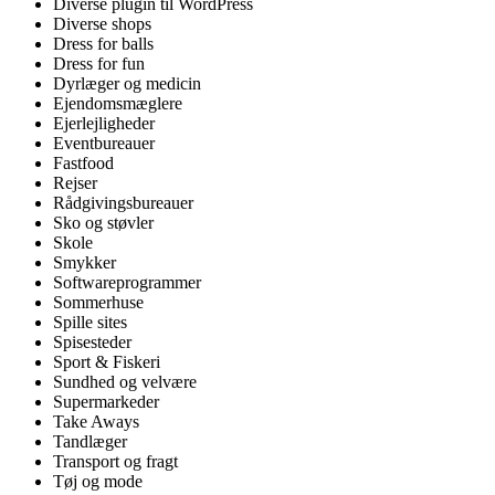
Diverse plugin til WordPress
Diverse shops
Dress for balls
Dress for fun
Dyrlæger og medicin
Ejendomsmæglere
Ejerlejligheder
Eventbureauer
Fastfood
Rejser
Rådgivingsbureauer
Sko og støvler
Skole
Smykker
Softwareprogrammer
Sommerhuse
Spille sites
Spisesteder
Sport & Fiskeri
Sundhed og velvære
Supermarkeder
Take Aways
Tandlæger
Transport og fragt
Tøj og mode