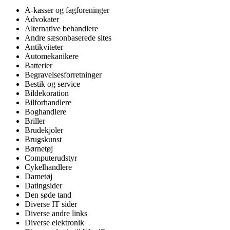
A-kasser og fagforeninger
Advokater
Alternative behandlere
Andre sæsonbaserede sites
Antikviteter
Automekanikere
Batterier
Begravelsesforretninger
Bestik og service
Bildekoration
Bilforhandlere
Boghandlere
Briller
Brudekjoler
Brugskunst
Børnetøj
Computerudstyr
Cykelhandlere
Dametøj
Datingsider
Den søde tand
Diverse IT sider
Diverse andre links
Diverse elektronik