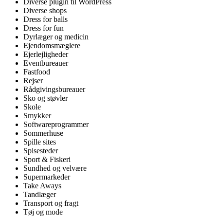
Diverse plugin til WordPress
Diverse shops
Dress for balls
Dress for fun
Dyrlæger og medicin
Ejendomsmæglere
Ejerlejligheder
Eventbureauer
Fastfood
Rejser
Rådgivingsbureauer
Sko og støvler
Skole
Smykker
Softwareprogrammer
Sommerhuse
Spille sites
Spisesteder
Sport & Fiskeri
Sundhed og velvære
Supermarkeder
Take Aways
Tandlæger
Transport og fragt
Tøj og mode