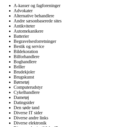
A-kasser og fagforeninger
Advokater
Alternative behandlere
Andre sæsonbaserede sites
Antikviteter
Automekanikere
Batterier
Begravelsesforretninger
Bestik og service
Bildekoration
Bilforhandlere
Boghandlere
Briller
Brudekjoler
Brugskunst
Børnetøj
Computerudstyr
Cykelhandlere
Dametøj
Datingsider
Den søde tand
Diverse IT sider
Diverse andre links
Diverse elektronik