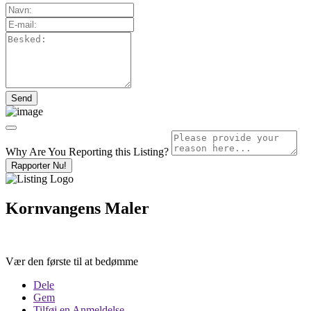
Why Are You Reporting this
Listing?
Rapporter Nu!
Kornvangens Maler
Vær den første til at bedømme
Dele
Gem
Tilføj en Anmeldelse