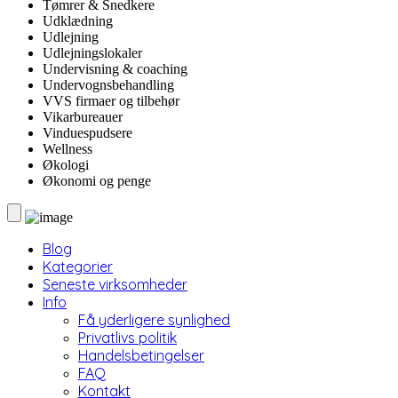
Tømrer & Snedkere
Udklædning
Udlejning
Udlejningslokaler
Undervisning & coaching
Undervognsbehandling
VVS firmaer og tilbehør
Vikarbureauer
Vinduespudsere
Wellness
Økologi
Økonomi og penge
Blog
Kategorier
Seneste virksomheder
Info
Få yderligere synlighed
Privatlivs politik
Handelsbetingelser
FAQ
Kontakt