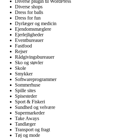
Diverse plugin til WordPress
Diverse shops
Dress for balls
Dress for fun
Dyrlæger og medicin
Ejendomsmæglere
Ejerlejligheder
Eventbureauer
Fastfood
Rejser
Rådgivingsbureauer
Sko og støvler
Skole
Smykker
Softwareprogrammer
Sommerhuse
Spille sites
Spisesteder
Sport & Fiskeri
Sundhed og velvære
Supermarkeder
Take Aways
Tandlæger
Transport og fragt
Tøj og mode