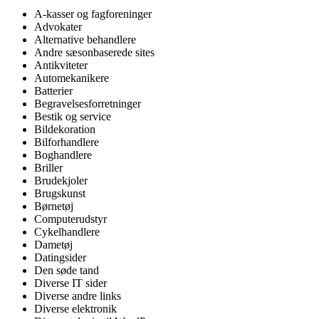
A-kasser og fagforeninger
Advokater
Alternative behandlere
Andre sæsonbaserede sites
Antikviteter
Automekanikere
Batterier
Begravelsesforretninger
Bestik og service
Bildekoration
Bilforhandlere
Boghandlere
Briller
Brudekjoler
Brugskunst
Børnetøj
Computerudstyr
Cykelhandlere
Dametøj
Datingsider
Den søde tand
Diverse IT sider
Diverse andre links
Diverse elektronik