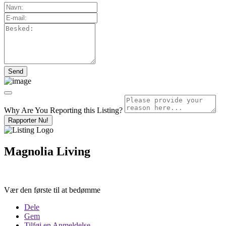
Why Are You Reporting this
Listing?
Rapporter Nu!
Magnolia Living
Vær den første til at bedømme
Dele
Gem
Tilføj en Anmeldelse