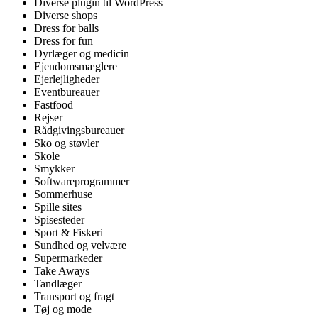
Diverse plugin til WordPress
Diverse shops
Dress for balls
Dress for fun
Dyrlæger og medicin
Ejendomsmæglere
Ejerlejligheder
Eventbureauer
Fastfood
Rejser
Rådgivingsbureauer
Sko og støvler
Skole
Smykker
Softwareprogrammer
Sommerhuse
Spille sites
Spisesteder
Sport & Fiskeri
Sundhed og velvære
Supermarkeder
Take Aways
Tandlæger
Transport og fragt
Tøj og mode