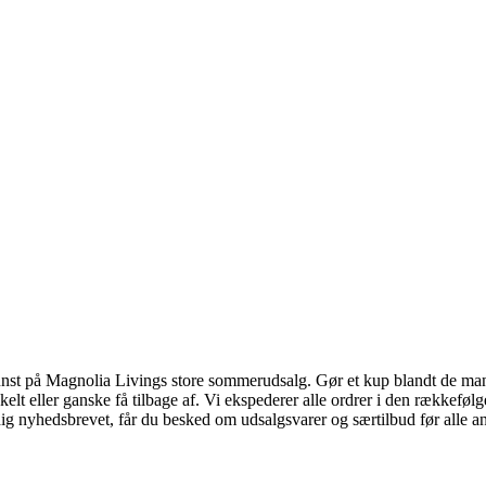
nst på Magnolia Livings store sommerudsalg. Gør et kup blandt de man
elt eller ganske få tilbage af. Vi ekspederer alle ordrer i den rækkefø
dig nyhedsbrevet, får du besked om udsalgsvarer og særtilbud før alle a