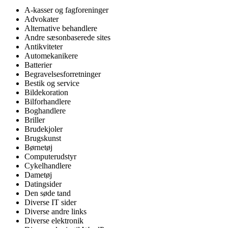
A-kasser og fagforeninger
Advokater
Alternative behandlere
Andre sæsonbaserede sites
Antikviteter
Automekanikere
Batterier
Begravelsesforretninger
Bestik og service
Bildekoration
Bilforhandlere
Boghandlere
Briller
Brudekjoler
Brugskunst
Børnetøj
Computerudstyr
Cykelhandlere
Dametøj
Datingsider
Den søde tand
Diverse IT sider
Diverse andre links
Diverse elektronik