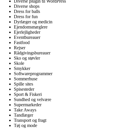
Diverse plugin til WordPress
Diverse shops
Dress for balls
Dress for fun
Dyrlæger og medicin
Ejendomsmæglere
Ejerlejligheder
Eventbureauer
Fastfood
Rejser
Rådgivingsbureauer
Sko og støvler
Skole
Smykker
Softwareprogrammer
Sommerhuse
Spille sites
Spisesteder
Sport & Fiskeri
Sundhed og velvære
Supermarkeder
Take Aways
Tandlæger
Transport og fragt
Tøj og mode