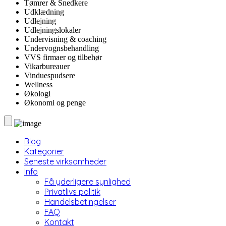
Tømrer & Snedkere
Udklædning
Udlejning
Udlejningslokaler
Undervisning & coaching
Undervognsbehandling
VVS firmaer og tilbehør
Vikarbureauer
Vinduespudsere
Wellness
Økologi
Økonomi og penge
Blog
Kategorier
Seneste virksomheder
Info
Få yderligere synlighed
Privatlivs politik
Handelsbetingelser
FAQ
Kontakt