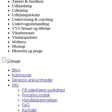
Tømrer & Snedkere
Udklædning
Udlejning
Udlejningslokaler
Undervisning & coaching
Undervognsbehandling
VVS firmaer og tilbehør
Vikarbureauer
Vinduespudsere
Wellness
Økologi
Økonomi og penge
Blog
Kategorier
Seneste virksomheder
Info
Få yderligere synlighed
Privatlivs politik
Handelsbetingelser
FAQ
Kontakt