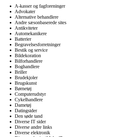
A-kasser og fagforeninger
Advokater
Alternative behandlere
Andre sæsonbaserede sites
Antikviteter
Automekanikere
Batterier
Begravelsesforretninger
Bestik og service
Bildekoration
Bilforhandlere
Boghandlere
Briller
Brudekjoler
Brugskunst
Børnetøj
Computerudstyr
Cykelhandlere
Dametøj
Datingsider
Den søde tand
Diverse IT sider
Diverse andre links
Diverse elektronik