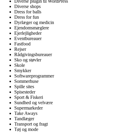
Diverse plugin til WordPress
Diverse shops
Dress for balls
Dress for fun
Dyrlæger og medicin
Ejendomsmæglere
Ejerlejligheder
Eventbureauer
Fastfood
Rejser
Rådgivingsbureauer
Sko og støvler
Skole
Smykker
Softwareprogrammer
Sommerhuse
Spille sites
Spisesteder
Sport & Fiskeri
Sundhed og velvære
Supermarkeder
Take Aways
Tandlæger
Transport og fragt
Tøj og mode