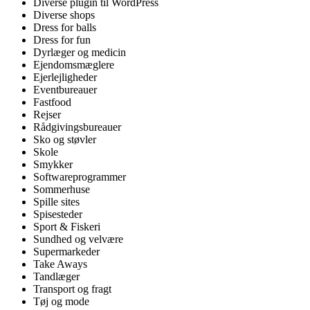
Diverse plugin til WordPress
Diverse shops
Dress for balls
Dress for fun
Dyrlæger og medicin
Ejendomsmæglere
Ejerlejligheder
Eventbureauer
Fastfood
Rejser
Rådgivingsbureauer
Sko og støvler
Skole
Smykker
Softwareprogrammer
Sommerhuse
Spille sites
Spisesteder
Sport & Fiskeri
Sundhed og velvære
Supermarkeder
Take Aways
Tandlæger
Transport og fragt
Tøj og mode