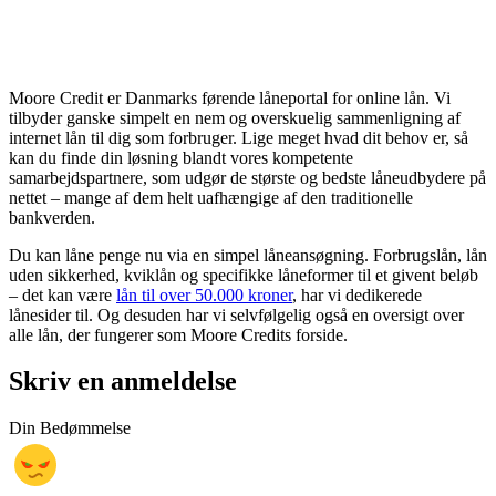
Moore Credit er Danmarks førende låneportal for online lån. Vi
tilbyder ganske simpelt en nem og overskuelig sammenligning af
internet lån til dig som forbruger. Lige meget hvad dit behov er, så
kan du finde din løsning blandt vores kompetente
samarbejdspartnere, som udgør de største og bedste låneudbydere på
nettet – mange af dem helt uafhængige af den traditionelle
bankverden.
Du kan låne penge nu via en simpel låneansøgning. Forbrugslån, lån
uden sikkerhed, kviklån og specifikke låneformer til et givent beløb
– det kan være
lån til over 50.000 kroner
, har vi dedikerede
lånesider til. Og desuden har vi selvfølgelig også en oversigt over
alle lån, der fungerer som Moore Credits forside.
Skriv en anmeldelse
Din Bedømmelse