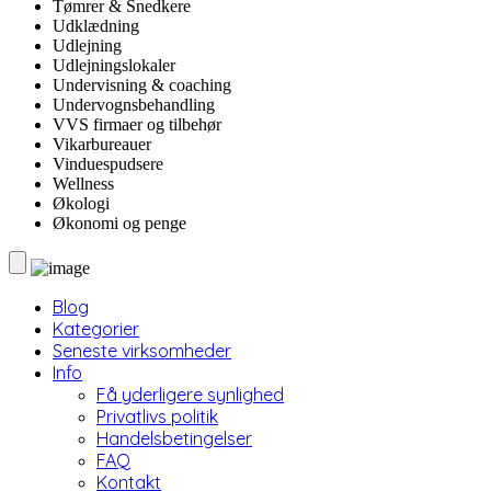
Tømrer & Snedkere
Udklædning
Udlejning
Udlejningslokaler
Undervisning & coaching
Undervognsbehandling
VVS firmaer og tilbehør
Vikarbureauer
Vinduespudsere
Wellness
Økologi
Økonomi og penge
Blog
Kategorier
Seneste virksomheder
Info
Få yderligere synlighed
Privatlivs politik
Handelsbetingelser
FAQ
Kontakt