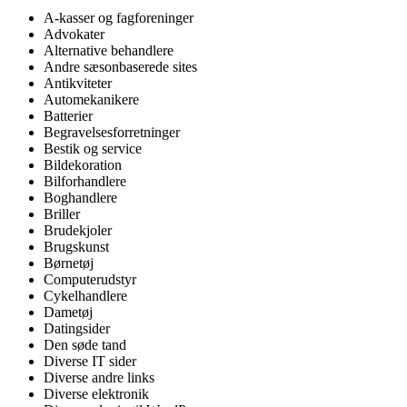
A-kasser og fagforeninger
Advokater
Alternative behandlere
Andre sæsonbaserede sites
Antikviteter
Automekanikere
Batterier
Begravelsesforretninger
Bestik og service
Bildekoration
Bilforhandlere
Boghandlere
Briller
Brudekjoler
Brugskunst
Børnetøj
Computerudstyr
Cykelhandlere
Dametøj
Datingsider
Den søde tand
Diverse IT sider
Diverse andre links
Diverse elektronik