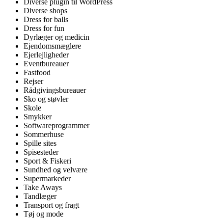
Diverse plugin til WordPress
Diverse shops
Dress for balls
Dress for fun
Dyrlæger og medicin
Ejendomsmæglere
Ejerlejligheder
Eventbureauer
Fastfood
Rejser
Rådgivingsbureauer
Sko og støvler
Skole
Smykker
Softwareprogrammer
Sommerhuse
Spille sites
Spisesteder
Sport & Fiskeri
Sundhed og velvære
Supermarkeder
Take Aways
Tandlæger
Transport og fragt
Tøj og mode