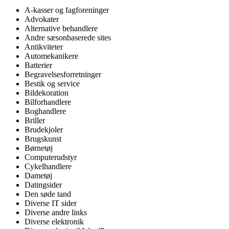
A-kasser og fagforeninger
Advokater
Alternative behandlere
Andre sæsonbaserede sites
Antikviteter
Automekanikere
Batterier
Begravelsesforretninger
Bestik og service
Bildekoration
Bilforhandlere
Boghandlere
Briller
Brudekjoler
Brugskunst
Børnetøj
Computerudstyr
Cykelhandlere
Dametøj
Datingsider
Den søde tand
Diverse IT sider
Diverse andre links
Diverse elektronik