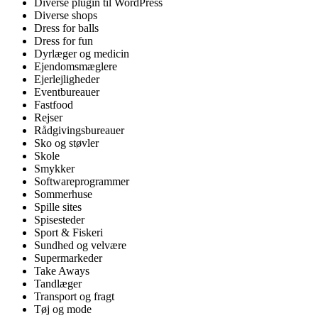
Diverse plugin til WordPress
Diverse shops
Dress for balls
Dress for fun
Dyrlæger og medicin
Ejendomsmæglere
Ejerlejligheder
Eventbureauer
Fastfood
Rejser
Rådgivingsbureauer
Sko og støvler
Skole
Smykker
Softwareprogrammer
Sommerhuse
Spille sites
Spisesteder
Sport & Fiskeri
Sundhed og velvære
Supermarkeder
Take Aways
Tandlæger
Transport og fragt
Tøj og mode