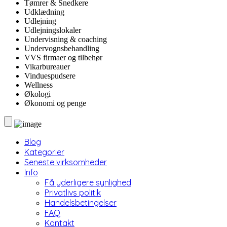
Tømrer & Snedkere
Udklædning
Udlejning
Udlejningslokaler
Undervisning & coaching
Undervognsbehandling
VVS firmaer og tilbehør
Vikarbureauer
Vinduespudsere
Wellness
Økologi
Økonomi og penge
Blog
Kategorier
Seneste virksomheder
Info
Få yderligere synlighed
Privatlivs politik
Handelsbetingelser
FAQ
Kontakt