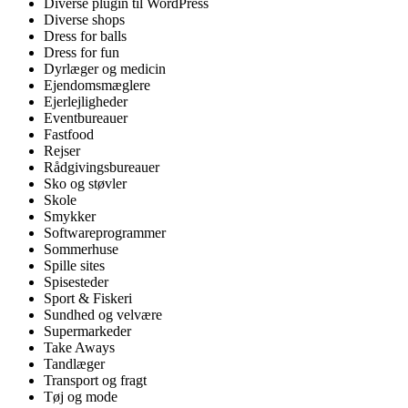
Diverse plugin til WordPress
Diverse shops
Dress for balls
Dress for fun
Dyrlæger og medicin
Ejendomsmæglere
Ejerlejligheder
Eventbureauer
Fastfood
Rejser
Rådgivingsbureauer
Sko og støvler
Skole
Smykker
Softwareprogrammer
Sommerhuse
Spille sites
Spisesteder
Sport & Fiskeri
Sundhed og velvære
Supermarkeder
Take Aways
Tandlæger
Transport og fragt
Tøj og mode