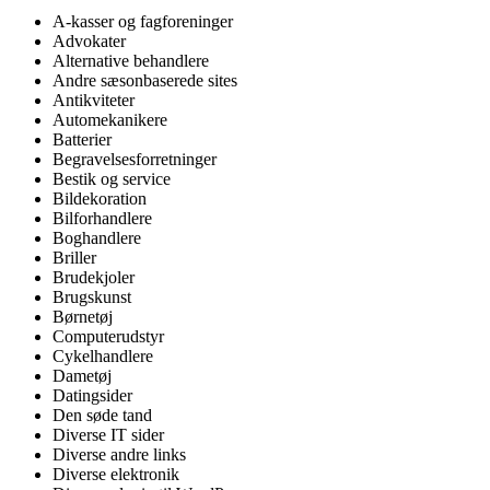
A-kasser og fagforeninger
Advokater
Alternative behandlere
Andre sæsonbaserede sites
Antikviteter
Automekanikere
Batterier
Begravelsesforretninger
Bestik og service
Bildekoration
Bilforhandlere
Boghandlere
Briller
Brudekjoler
Brugskunst
Børnetøj
Computerudstyr
Cykelhandlere
Dametøj
Datingsider
Den søde tand
Diverse IT sider
Diverse andre links
Diverse elektronik