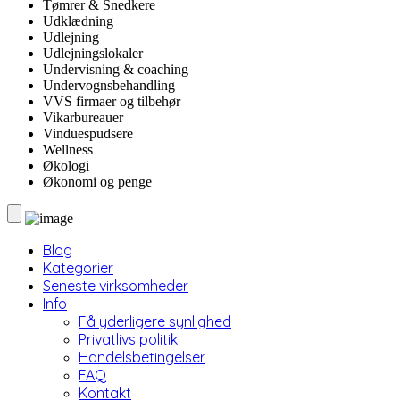
Tømrer & Snedkere
Udklædning
Udlejning
Udlejningslokaler
Undervisning & coaching
Undervognsbehandling
VVS firmaer og tilbehør
Vikarbureauer
Vinduespudsere
Wellness
Økologi
Økonomi og penge
Blog
Kategorier
Seneste virksomheder
Info
Få yderligere synlighed
Privatlivs politik
Handelsbetingelser
FAQ
Kontakt