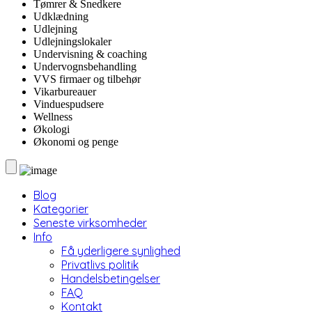
Tømrer & Snedkere
Udklædning
Udlejning
Udlejningslokaler
Undervisning & coaching
Undervognsbehandling
VVS firmaer og tilbehør
Vikarbureauer
Vinduespudsere
Wellness
Økologi
Økonomi og penge
Blog
Kategorier
Seneste virksomheder
Info
Få yderligere synlighed
Privatlivs politik
Handelsbetingelser
FAQ
Kontakt