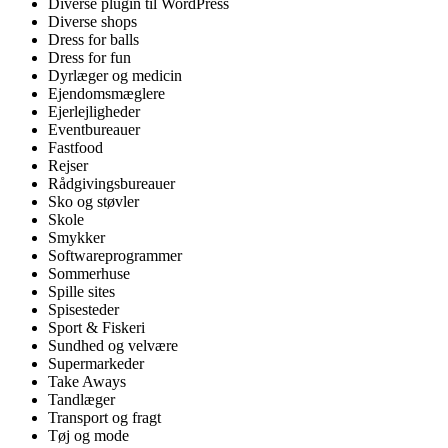
Diverse plugin til WordPress
Diverse shops
Dress for balls
Dress for fun
Dyrlæger og medicin
Ejendomsmæglere
Ejerlejligheder
Eventbureauer
Fastfood
Rejser
Rådgivingsbureauer
Sko og støvler
Skole
Smykker
Softwareprogrammer
Sommerhuse
Spille sites
Spisesteder
Sport & Fiskeri
Sundhed og velvære
Supermarkeder
Take Aways
Tandlæger
Transport og fragt
Tøj og mode