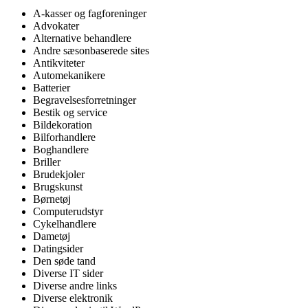
A-kasser og fagforeninger
Advokater
Alternative behandlere
Andre sæsonbaserede sites
Antikviteter
Automekanikere
Batterier
Begravelsesforretninger
Bestik og service
Bildekoration
Bilforhandlere
Boghandlere
Briller
Brudekjoler
Brugskunst
Børnetøj
Computerudstyr
Cykelhandlere
Dametøj
Datingsider
Den søde tand
Diverse IT sider
Diverse andre links
Diverse elektronik