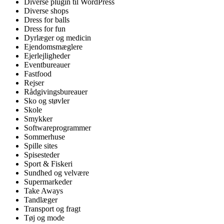
Diverse plugin til WordPress
Diverse shops
Dress for balls
Dress for fun
Dyrlæger og medicin
Ejendomsmæglere
Ejerlejligheder
Eventbureauer
Fastfood
Rejser
Rådgivingsbureauer
Sko og støvler
Skole
Smykker
Softwareprogrammer
Sommerhuse
Spille sites
Spisesteder
Sport & Fiskeri
Sundhed og velvære
Supermarkeder
Take Aways
Tandlæger
Transport og fragt
Tøj og mode