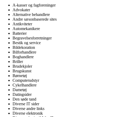
A-kasser og fagforeninger
Advokater
Alternative behandlere
Andre sæsonbaserede sites
Antikviteter
Automekanikere
Batterier
Begravelsesforretninger
Bestik og service
Bildekoration
Bilforhandlere
Boghandlere
Briller
Brudekjoler
Brugskunst
Børnetøj
Computerudstyr
Cykelhandlere
Dametøj
Datingsider
Den søde tand
Diverse IT sider
Diverse andre links
Diverse elektronik