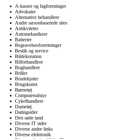
A-kasser og fagforeninger
Advokater
Alternative behandlere
Andre sæsonbaserede sites
Antikviteter
Automekanikere
Batterier
Begravelsesforretninger
Bestik og service
Bildekoration
Bilforhandlere
Boghandlere
Briller
Brudekjoler
Brugskunst
Børnetøj
Computerudstyr
Cykelhandlere
Dametøj
Datingsider
Den søde tand
Diverse IT sider
Diverse andre links
Diverse elektronik