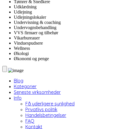
Tømrer & Snedkere
Udklædning
Udlejning
Udlejningslokaler
Undervisning & coaching
Undervognsbehandling
VVS firmaer og tilbehør
Vikarbureauer
Vinduespudsere
Wellness
Økologi
Økonomi og penge
Blog
Kategorier
Seneste virksomheder
Info
Få yderligere synlighed
Privatlivs politik
Handelsbetingelser
FAQ
Kontakt