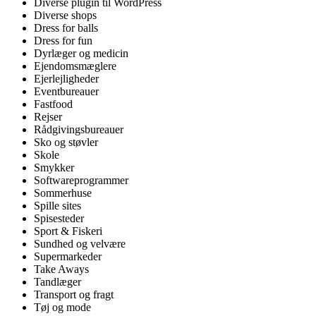
Diverse plugin til WordPress
Diverse shops
Dress for balls
Dress for fun
Dyrlæger og medicin
Ejendomsmæglere
Ejerlejligheder
Eventbureauer
Fastfood
Rejser
Rådgivingsbureauer
Sko og støvler
Skole
Smykker
Softwareprogrammer
Sommerhuse
Spille sites
Spisesteder
Sport & Fiskeri
Sundhed og velvære
Supermarkeder
Take Aways
Tandlæger
Transport og fragt
Tøj og mode