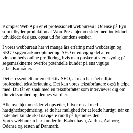
Komplet Web ApS er et professionelt webbureau i Odense på Fyn
som tilbyder produktion af WordPress hjemmesider med individuelt
udviklede designs, opsat ud fra kundens ønsker.
I vores webbureau har vi mange års erfaring med webdesign og
SEO / søgemaskineoptimering. SEO er en vigtig del af en
virksomheds online profilering, hvis man ønsker at være synlig på
søgemaskinerne overfor potentielle kunder på ens vigtige
arbejdsområder.
Det er essentielt for en effektiv SEO, at man har fået udført
professinel tekstforfatning. Det kan vores tekstforfattere også hjælpe
med. Du får en snak med en tekstforfatter som interviewer dig om
din virksomhed og dennes værdier.
Alle nye hjemmesider vi opsætter, bliver opsat med
hastighedsoptimering, så de har mulighed for at loade hurtigt, når en
potentiel kunde skal navigere rundt på hjemmesiden.
Vores webbureau har kunder fra København, Aarhus, Aalborg,
Odense og resten af Danmark.