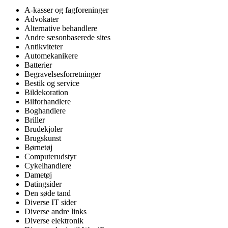
A-kasser og fagforeninger
Advokater
Alternative behandlere
Andre sæsonbaserede sites
Antikviteter
Automekanikere
Batterier
Begravelsesforretninger
Bestik og service
Bildekoration
Bilforhandlere
Boghandlere
Briller
Brudekjoler
Brugskunst
Børnetøj
Computerudstyr
Cykelhandlere
Dametøj
Datingsider
Den søde tand
Diverse IT sider
Diverse andre links
Diverse elektronik