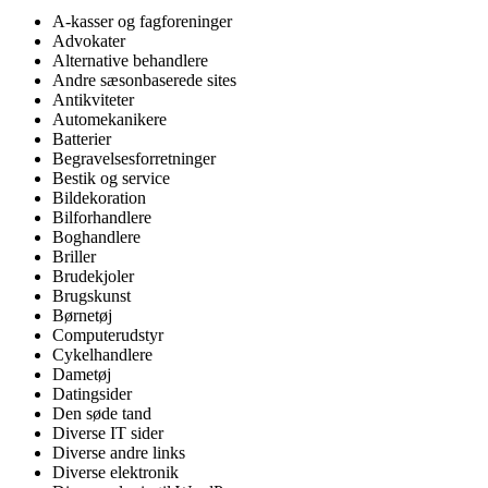
A-kasser og fagforeninger
Advokater
Alternative behandlere
Andre sæsonbaserede sites
Antikviteter
Automekanikere
Batterier
Begravelsesforretninger
Bestik og service
Bildekoration
Bilforhandlere
Boghandlere
Briller
Brudekjoler
Brugskunst
Børnetøj
Computerudstyr
Cykelhandlere
Dametøj
Datingsider
Den søde tand
Diverse IT sider
Diverse andre links
Diverse elektronik