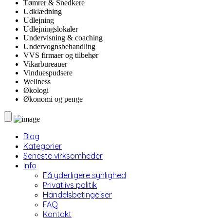
Tømrer & Snedkere
Udklædning
Udlejning
Udlejningslokaler
Undervisning & coaching
Undervognsbehandling
VVS firmaer og tilbehør
Vikarbureauer
Vinduespudsere
Wellness
Økologi
Økonomi og penge
Blog
Kategorier
Seneste virksomheder
Info
Få yderligere synlighed
Privatlivs politik
Handelsbetingelser
FAQ
Kontakt