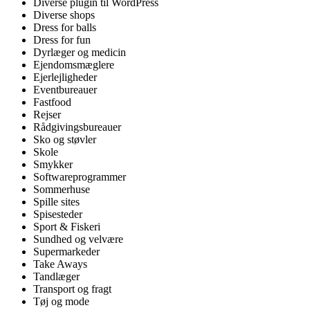
Diverse plugin til WordPress
Diverse shops
Dress for balls
Dress for fun
Dyrlæger og medicin
Ejendomsmæglere
Ejerlejligheder
Eventbureauer
Fastfood
Rejser
Rådgivingsbureauer
Sko og støvler
Skole
Smykker
Softwareprogrammer
Sommerhuse
Spille sites
Spisesteder
Sport & Fiskeri
Sundhed og velvære
Supermarkeder
Take Aways
Tandlæger
Transport og fragt
Tøj og mode