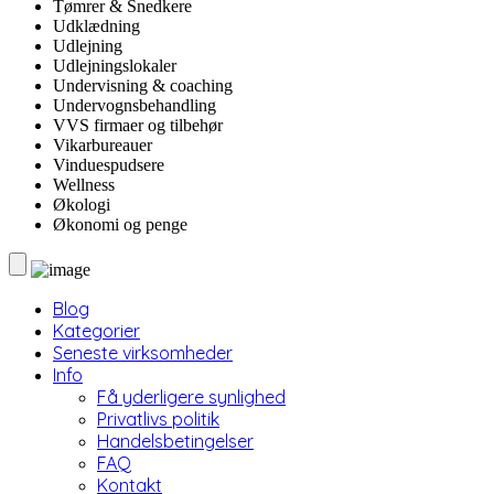
Tømrer & Snedkere
Udklædning
Udlejning
Udlejningslokaler
Undervisning & coaching
Undervognsbehandling
VVS firmaer og tilbehør
Vikarbureauer
Vinduespudsere
Wellness
Økologi
Økonomi og penge
Blog
Kategorier
Seneste virksomheder
Info
Få yderligere synlighed
Privatlivs politik
Handelsbetingelser
FAQ
Kontakt