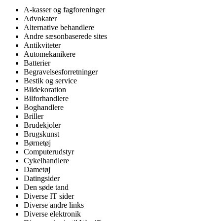
A-kasser og fagforeninger
Advokater
Alternative behandlere
Andre sæsonbaserede sites
Antikviteter
Automekanikere
Batterier
Begravelsesforretninger
Bestik og service
Bildekoration
Bilforhandlere
Boghandlere
Briller
Brudekjoler
Brugskunst
Børnetøj
Computerudstyr
Cykelhandlere
Dametøj
Datingsider
Den søde tand
Diverse IT sider
Diverse andre links
Diverse elektronik