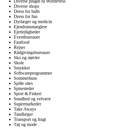
Diverse plugin til WordPress
Diverse shops
Dress for balls
Dress for fun
Dyrlæger og medicin
Ejendomsmæglere
Ejerlejligheder
Eventbureauer
Fastfood
Rejser
Rådgivingsbureauer
Sko og støvler
Skole
Smykker
Softwareprogrammer
Sommerhuse
Spille sites
Spisesteder
Sport & Fiskeri
Sundhed og velvære
Supermarkeder
Take Aways
Tandlæger
Transport og fragt
Tøj og mode