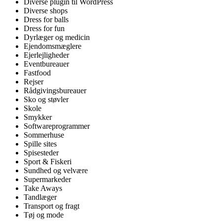
Diverse plugin til WordPress
Diverse shops
Dress for balls
Dress for fun
Dyrlæger og medicin
Ejendomsmæglere
Ejerlejligheder
Eventbureauer
Fastfood
Rejser
Rådgivingsbureauer
Sko og støvler
Skole
Smykker
Softwareprogrammer
Sommerhuse
Spille sites
Spisesteder
Sport & Fiskeri
Sundhed og velvære
Supermarkeder
Take Aways
Tandlæger
Transport og fragt
Tøj og mode