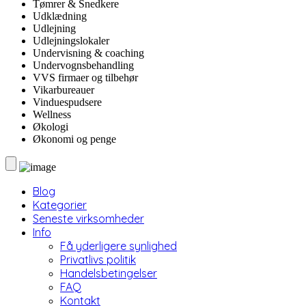
Tømrer & Snedkere
Udklædning
Udlejning
Udlejningslokaler
Undervisning & coaching
Undervognsbehandling
VVS firmaer og tilbehør
Vikarbureauer
Vinduespudsere
Wellness
Økologi
Økonomi og penge
Blog
Kategorier
Seneste virksomheder
Info
Få yderligere synlighed
Privatlivs politik
Handelsbetingelser
FAQ
Kontakt