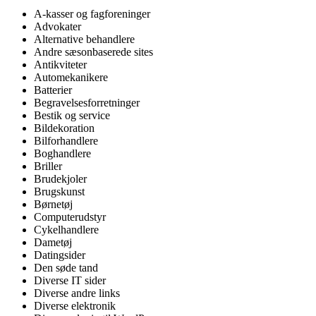
A-kasser og fagforeninger
Advokater
Alternative behandlere
Andre sæsonbaserede sites
Antikviteter
Automekanikere
Batterier
Begravelsesforretninger
Bestik og service
Bildekoration
Bilforhandlere
Boghandlere
Briller
Brudekjoler
Brugskunst
Børnetøj
Computerudstyr
Cykelhandlere
Dametøj
Datingsider
Den søde tand
Diverse IT sider
Diverse andre links
Diverse elektronik